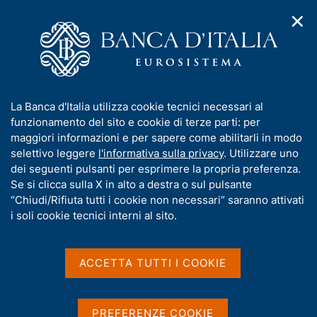
✕
H
A
o
C
p
m
e
r
e
r
i
p
c
Home
/
Media
/
Notizie
/
m
a
a
Audizione di Ignazio Visco alla Commissione Parlamentare di
e
g
n
inchiesta sul sistema bancario e finanziario
I
La Banca d'Italia utilizza cookie tecnici necessari al
n
e
e
n
funzionamento del sito e cookie di terze parti: per
u
l
d
f
maggiori informazioni e per sapere come abilitarli in modo
i
s
10 FEBBRAIO 2021
o
selettivo leggere
l'informativa sulla privacy
. Utilizzare uno
n
i
r
Audizione di Ignazio Visco
dei seguenti pulsanti per esprimere la propria preferenza.
a
t
m
Se si clicca sulla X in alto a destra o sul pulsante
v
o
alla Commissione
i
a
“Chiudi/Rifiuta tutti i cookie non necessari” saranno attivati
g
t
i soli cookie tecnici interni al sito.
Parlamentare di inchiesta
a
i
z
sul sistema bancario e
v
i
a
o
ACCETTA TUTTI I COOKIE
finanziario
n
s
e
u
i
PREFERENZE COOKIE