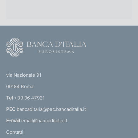
F
o
o
(
t
t
e
via Nazionale 91
o
r
00184 Roma
r
n
Tel
+39 06 47921
a
PEC
bancaditalia@pec.bancaditalia.it
a
l
E-mail
email@bancaditalia.it
l
Contatti
'