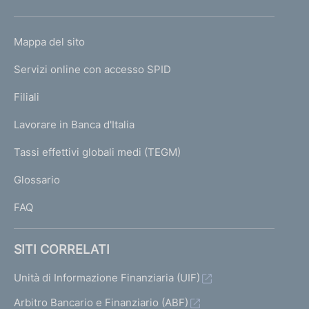
h
o
L
Mappa del sito
m
I
e
Servizi online con accesso SPID
N
p
K
Filiali
a
U
g
Lavorare in Banca d'Italia
T
e
I
Tassi effettivi globali medi (TEGM)
)
L
Glossario
I
FAQ
SITI CORRELATI
Unità di Informazione Finanziaria (UIF)
Arbitro Bancario e Finanziario (ABF)