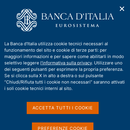
✕
H
A
o
C
p
m
e
r
e
r
i
p
c
Home
/
Media
/
Notizie
/
m
a
a
Aspettative di vigilanza sui rischi climatici e ambientali
e
g
n
I
La Banca d'Italia utilizza cookie tecnici necessari al
n
e
e
n
funzionamento del sito e cookie di terze parti: per
u
l
d
f
maggiori informazioni e per sapere come abilitarli in modo
8 APRILE 2022
i
s
o
selettivo leggere
l'informativa sulla privacy
. Utilizzare uno
Aspettative di vigilanza sui
n
i
r
dei seguenti pulsanti per esprimere la propria preferenza.
a
t
rischi climatici e
m
Se si clicca sulla X in alto a destra o sul pulsante
v
o
i
a
“Chiudi/Rifiuta tutti i cookie non necessari” saranno attivati
ambientali
g
t
i soli cookie tecnici interni al sito.
a
i
z
v
i
a
o
ACCETTA TUTTI I COOKIE
Condividi
S
n
s
t
e
u
a
i
m
PREFERENZE COOKIE