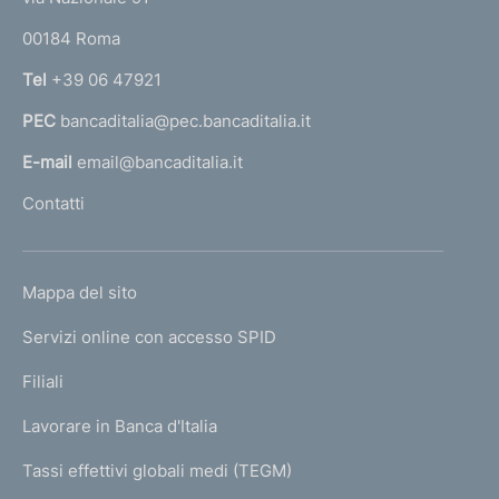
o
r
00184 Roma
r
n
Tel
+39 06 47921
a
PEC
bancaditalia@pec.bancaditalia.it
a
l
E-mail
email@bancaditalia.it
l
Contatti
'
h
o
L
Mappa del sito
m
I
e
Servizi online con accesso SPID
N
p
K
Filiali
a
U
g
Lavorare in Banca d'Italia
T
e
I
Tassi effettivi globali medi (TEGM)
)
L