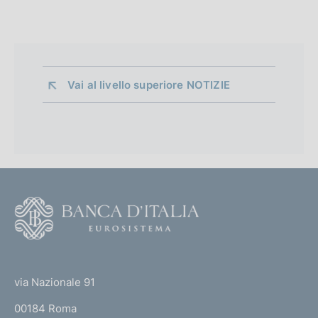
Vai al livello superiore 
NOTIZIE
F
o
o
(
t
t
e
via Nazionale 91
o
r
00184 Roma
r