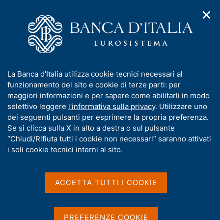
✕
H
A
o
C
p
m
e
r
e
r
i
p
c
Home
/
Media
/
Notizie
/
m
a
a
Alessandra Perrazzelli al Consiglio Generale dell'AIBE
e
g
n
I
La Banca d'Italia utilizza cookie tecnici necessari al
n
e
e
n
funzionamento del sito e cookie di terze parti: per
u
l
d
f
maggiori informazioni e per sapere come abilitarli in modo
3 APRILE 2023
i
s
o
selettivo leggere
l'informativa sulla privacy
. Utilizzare uno
Alessandra Perrazzelli al
n
i
r
dei seguenti pulsanti per esprimere la propria preferenza.
a
t
Consiglio Generale
m
Se si clicca sulla X in alto a destra o sul pulsante
v
o
i
a
“Chiudi/Rifiuta tutti i cookie non necessari” saranno attivati
dell'AIBE
g
t
i soli cookie tecnici interni al sito.
a
i
z
v
i
a
o
ACCETTA TUTTI I COOKIE
Condividi
S
n
s
t
e
u
a
i
m
PREFERENZE COOKIE