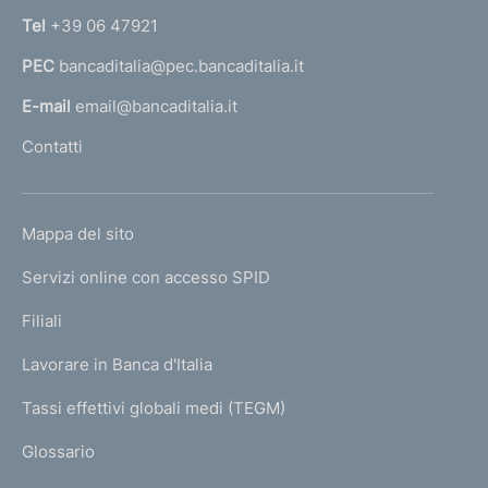
n
Tel
+39 06 47921
a
PEC
bancaditalia@pec.bancaditalia.it
a
l
E-mail
email@bancaditalia.it
l
Contatti
'
h
o
L
Mappa del sito
m
I
e
Servizi online con accesso SPID
N
p
K
Filiali
a
U
g
Lavorare in Banca d'Italia
T
e
I
Tassi effettivi globali medi (TEGM)
)
L
Glossario
I