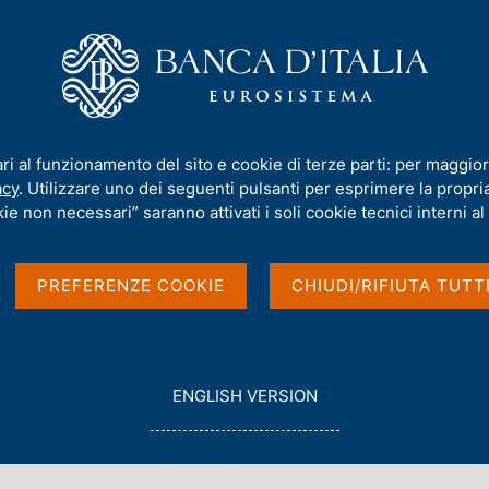
iamo
Compiti
Servizi al cittadino
Pubbli
enza cibernetica dell'Eurosistema
ari al funzionamento del sito e cookie di terze parti: per maggior
acy
. Utilizzare uno dei seguenti pulsanti per esprimere la propria 
ie non necessari” saranno attivati i soli cookie tecnici interni al 
trategia di resilienza
PREFERENZE COOKIE
CHIUDI/RIFIUTA TUTT
sistema
G
ENGLISH VERSION
O
T
O