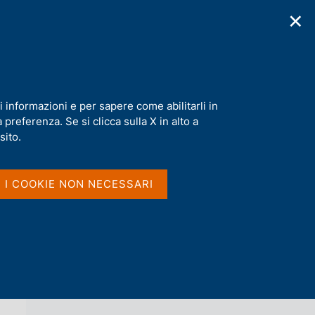
✕
cazioni
Statistiche
Media
|
IT
C
e
r
c
a
i informazioni e per sapere come abilitarli in
n
preferenza. Se si clicca sulla X in alto a
e
l
sito.
Vai al livello superiore 
NOTIZIE
s
i
t
I I COOKIE NON NECESSARI
o