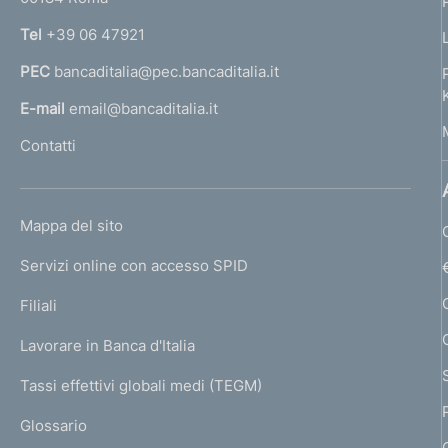
n
Tel
+39 06 47921
a
PEC
bancaditalia@pec.bancaditalia.it
a
l
E-mail
email@bancaditalia.it
l
Contatti
'
h
o
L
Mappa del sito
m
I
e
Servizi online con accesso SPID
N
p
K
Filiali
a
U
g
Lavorare in Banca d'Italia
T
e
I
Tassi effettivi globali medi (TEGM)
)
L
Glossario
I