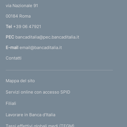
t
e
via Nazionale 91
o
r
00184 Roma
r
n
Tel
+39 06 47921
a
PEC
bancaditalia@pec.bancaditalia.it
a
l
E-mail
email@bancaditalia.it
l
Contatti
'
h
o
L
Mappa del sito
m
I
e
Servizi online con accesso SPID
N
p
K
Filiali
a
U
g
Lavorare in Banca d'Italia
T
e
I
Tassi effettivi globali medi (TEGM)