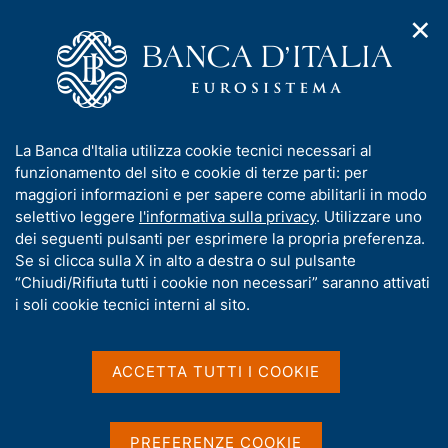
✕
H
A
o
C
p
m
e
r
e
r
i
p
c
Home
/
Media
/
Notizie
/
m
a
a
3 nuovi numeri di "Questioni di economia e finanza" - 3 giugno
e
g
n
2026
I
La Banca d'Italia utilizza cookie tecnici necessari al
n
e
e
n
funzionamento del sito e cookie di terze parti: per
u
l
d
f
maggiori informazioni e per sapere come abilitarli in modo
i
s
3 GIUGNO 2026
o
selettivo leggere
l'informativa sulla privacy
. Utilizzare uno
n
i
r
3 nuovi numeri di
dei seguenti pulsanti per esprimere la propria preferenza.
a
t
m
Se si clicca sulla X in alto a destra o sul pulsante
v
o
"Questioni di economia e
i
a
“Chiudi/Rifiuta tutti i cookie non necessari” saranno attivati
g
t
i soli cookie tecnici interni al sito.
finanza" - 3 giugno 2026
a
i
z
v
i
a
o
ACCETTA TUTTI I COOKIE
n
s
Condividi
S
e
u
t
i
a
PREFERENZE COOKIE