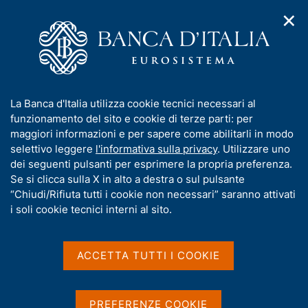
✕
H
A
o
C
p
m
e
r
e
r
i
p
c
Home
/
Media
/
Interviste
/
Ricerca
m
a
a
e
g
n
Risultati della ricerca
I
La Banca d'Italia utilizza cookie tecnici necessari al
n
e
e
n
funzionamento del sito e cookie di terze parti: per
u
l
d
f
maggiori informazioni e per sapere come abilitarli in modo
i
s
o
selettivo leggere
l'informativa sulla privacy
. Utilizzare uno
n
i
r
dei seguenti pulsanti per esprimere la propria preferenza.
a
t
m
Se si clicca sulla X in alto a destra o sul pulsante
v
o
i
a
“Chiudi/Rifiuta tutti i cookie non necessari” saranno attivati
g
t
i soli cookie tecnici interni al sito.
a
i
Trova elementi
z
v
i
a
o
ACCETTA TUTTI I COOKIE
n
s
All'interno di
e
u
Interviste
i
Con data
PREFERENZE COOKIE