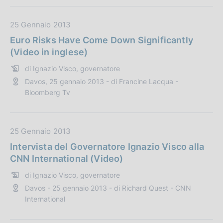
o
b
n
b
D
25 Gennaio 2013
e
l
a
:
i
Euro Risks Have Come Down Significantly
t
c
(Video in inglese)
a
a
di Ignazio Visco, governatore
P
z
Davos, 25 gennaio 2013 - di Francine Lacqua -
u
i
Bloomberg Tv
b
o
b
n
l
e
D
25 Gennaio 2013
i
:
a
c
Intervista del Governatore Ignazio Visco alla
t
a
CNN International (Video)
a
z
di Ignazio Visco, governatore
P
i
Davos - 25 gennaio 2013 - di Richard Quest - CNN
u
o
International
b
n
b
e