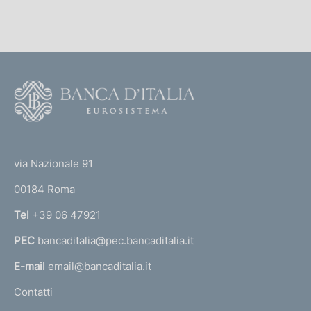
l
:
i
c
a
z
F
i
o
o
o
n
(
e
t
:
t
e
via Nazionale 91
o
r
00184 Roma
r
n
Tel
+39 06 47921
a
PEC
bancaditalia@pec.bancaditalia.it
a
l
E-mail
email@bancaditalia.it
l
Contatti
'