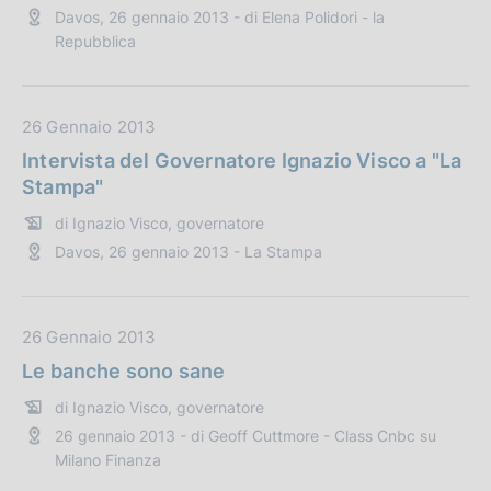
Davos, 26 gennaio 2013 - di Elena Polidori - la
P
z
Repubblica
u
i
b
o
b
n
D
26 Gennaio 2013
l
e
a
i
:
Intervista del Governatore Ignazio Visco a "La
t
c
Stampa"
a
a
di Ignazio Visco, governatore
P
z
Davos, 26 gennaio 2013 - La Stampa
u
i
b
o
b
n
l
D
26 Gennaio 2013
e
i
a
:
Le banche sono sane
c
t
di Ignazio Visco, governatore
a
a
26 gennaio 2013 - di Geoff Cuttmore - Class Cnbc su
z
P
Milano Finanza
i
u