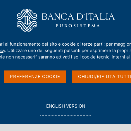
iamo
Compiti
Servizi al cittadino
Pubbli
ducing ECB Stimulus Amid Slack
ari al funzionamento del sito e cookie di terze parti: per maggior
acy
. Utilizzare uno dei seguenti pulsanti per esprimere la propria 
Prematurely Reducing
ie non necessari” saranno attivati i soli cookie tecnici interni al 
ack
PREFERENZE COOKIE
CHIUDI/RIFIUTA TUTT
G
ENGLISH VERSION
O
T
O