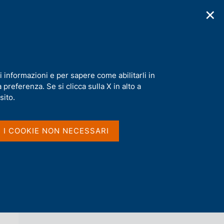
✕
cazioni
Statistiche
Media
|
IT
C
e
r
c
a
i informazioni e per sapere come abilitarli in
n
preferenza. Se si clicca sulla X in alto a
e
l
sito.
Vai al livello superiore 
INTERVISTE
s
i
t
I I COOKIE NON NECESSARI
o