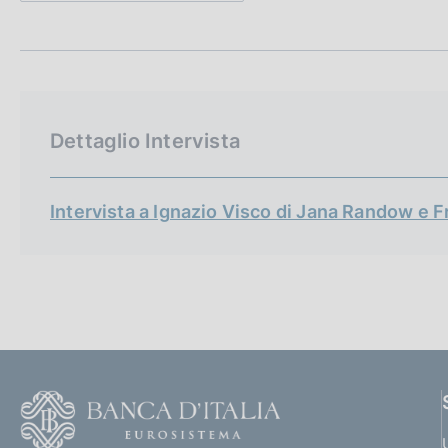
t
c
a
o
m
o
p
k
a
i
l
e
a
Dettaglio Intervista
p
:
a
g
i
Intervista a Ignazio Visco di Jana Randow e 
n
a
F
o