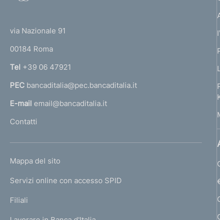
o
(
t
t
e
via Nazionale 91
o
r
00184 Roma
r
n
Tel
+39 06 47921
a
PEC
bancaditalia@pec.bancaditalia.it
a
l
E-mail
email@bancaditalia.it
l
Contatti
'
h
o
L
Mappa del sito
m
I
e
Servizi online con accesso SPID
N
p
K
Filiali
a
U
g
Lavorare in Banca d'Italia