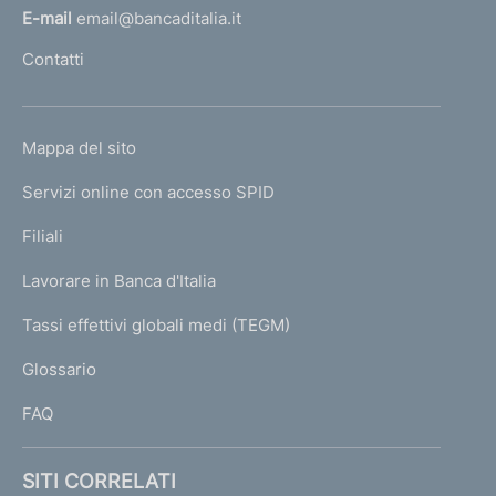
l
E-mail
email@bancaditalia.it
l
Contatti
'
h
o
L
Mappa del sito
m
I
e
Servizi online con accesso SPID
N
p
K
Filiali
a
U
g
Lavorare in Banca d'Italia
T
e
I
Tassi effettivi globali medi (TEGM)
)
L
Glossario
I
FAQ
SITI CORRELATI