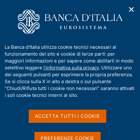
✕
H
A
o
C
p
m
e
r
e
r
i
p
c
Home
/
Media
/
Interviste
/
m
a
a
Visco Says ECB May Not Need to Add Stimulus Amid Euro
e
g
n
Decline (testo in inglese)
I
La Banca d'Italia utilizza cookie tecnici necessari al
n
e
e
n
funzionamento del sito e cookie di terze parti: per
u
l
d
f
maggiori informazioni e per sapere come abilitarli in modo
i
s
Visco Says ECB May Not
o
selettivo leggere
l'informativa sulla privacy
. Utilizzare uno
n
i
r
dei seguenti pulsanti per esprimere la propria preferenza.
a
Need to Add Stimulus Amid
t
m
Se si clicca sulla X in alto a destra o sul pulsante
v
o
Euro Decline (testo in
i
a
“Chiudi/Rifiuta tutti i cookie non necessari” saranno attivati
g
t
i soli cookie tecnici interni al sito.
inglese)
a
i
z
v
i
a
o
ACCETTA TUTTI I COOKIE
Intervista a Ignazio Visco
n
s
di Jana Randow - Bloomberg - 22 settembre 2014
e
u
i
PREFERENZE COOKIE