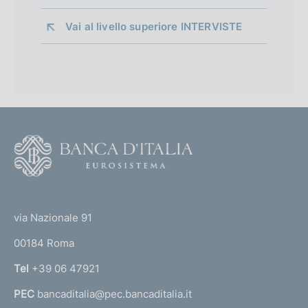
Vai al livello superiore 
INTERVISTE
F
o
o
(
t
t
e
via Nazionale 91
o
r
00184 Roma
r
n
Tel
+39 06 47921
a
PEC
bancaditalia@pec.bancaditalia.it
a