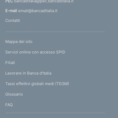
PEC
bancaditalia@pec.bancaditalia.it
a
l
E-mail
email@bancaditalia.it
l
Contatti
'
h
o
L
Mappa del sito
m
I
e
Servizi online con accesso SPID
N
p
K
Filiali
a
U
g
Lavorare in Banca d'Italia
T
e
I
Tassi effettivi globali medi (TEGM)
)
L
Glossario
I
FAQ