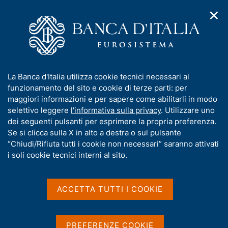
✕
H
A
o
C
p
m
e
r
e
r
i
p
c
Home
/
Media
/
Interviste
/
m
a
a
Salvatore Rossi ospite di Otto e mezzo su LA7
e
g
n
I
La Banca d'Italia utilizza cookie tecnici necessari al
n
e
e
n
funzionamento del sito e cookie di terze parti: per
u
l
d
Salvatore Rossi ospite di
f
maggiori informazioni e per sapere come abilitarli in modo
i
s
o
selettivo leggere
l'informativa sulla privacy
. Utilizzare uno
Otto e mezzo su LA7
n
i
r
dei seguenti pulsanti per esprimere la propria preferenza.
a
t
m
Se si clicca sulla X in alto a destra o sul pulsante
v
o
i
a
“Chiudi/Rifiuta tutti i cookie non necessari” saranno attivati
Intervista a Salvatore Rossi
g
t
i soli cookie tecnici interni al sito.
di Lilli Gruber - Otto e mezzo (LA7) - 14 marzo 2018
a
i
z
v
i
a
o
ACCETTA TUTTI I COOKIE
Condividi
S
n
s
t
e
u
a
i
PREFERENZE COOKIE
m