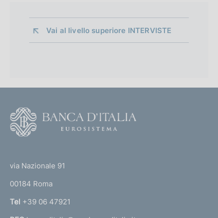
Vai al livello superiore 
INTERVISTE
F
o
o
(
t
t
e
via Nazionale 91
o
r
00184 Roma
r
n
Tel
+39 06 47921
a