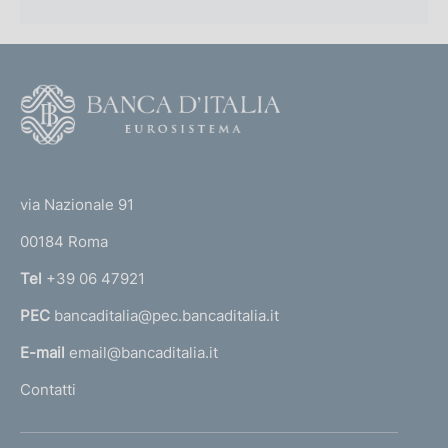
F
o
o
(
t
t
e
via Nazionale 91
o
r
00184 Roma
r
n
Tel
+39 06 47921
a
PEC
bancaditalia@pec.bancaditalia.it
a
l
E-mail
email@bancaditalia.it
l
Contatti
'
h