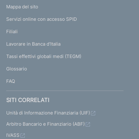
o
L
Mappa del sito
m
I
e
Servizi online con accesso SPID
N
p
K
Filiali
a
U
g
Lavorare in Banca d'Italia
T
e
I
Tassi effettivi globali medi (TEGM)
)
L
Glossario
I
FAQ
SITI CORRELATI
Unità di Informazione Finanziaria (UIF)
Arbitro Bancario e Finanziario (ABF)
IVASS