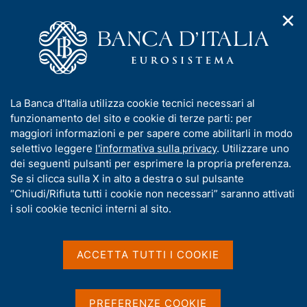
✕
H
A
o
C
p
m
e
r
e
r
i
p
c
Home
/
Media
/
Interviste
/
m
a
a
La rivoluzione Fintech si fa insieme
e
g
n
I
La Banca d'Italia utilizza cookie tecnici necessari al
n
e
e
n
funzionamento del sito e cookie di terze parti: per
u
l
d
La rivoluzione Fintech si fa
f
maggiori informazioni e per sapere come abilitarli in modo
i
s
o
selettivo leggere
l'informativa sulla privacy
. Utilizzare uno
insieme
n
i
r
dei seguenti pulsanti per esprimere la propria preferenza.
a
t
m
Se si clicca sulla X in alto a destra o sul pulsante
v
o
i
a
“Chiudi/Rifiuta tutti i cookie non necessari” saranno attivati
Intervista a Alessandra Perrazzelli
g
t
i soli cookie tecnici interni al sito.
Fortune Italia
a
i
z
v
i
a
o
ACCETTA TUTTI I COOKIE
Condividi
S
n
s
t
e
u
a
i
PREFERENZE COOKIE
m