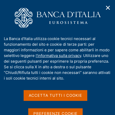
✕
H
A
o
C
p
m
e
r
e
r
i
p
c
Home
/
Media
/
Interviste
/
m
a
a
Intervista del Governatore Visco alla CNN
e
g
n
I
La Banca d'Italia utilizza cookie tecnici necessari al
n
e
e
n
funzionamento del sito e cookie di terze parti: per
u
l
d
Intervista del Governatore
f
maggiori informazioni e per sapere come abilitarli in modo
i
s
o
selettivo leggere
l'informativa sulla privacy
. Utilizzare uno
Visco alla CNN
n
i
r
dei seguenti pulsanti per esprimere la propria preferenza.
a
t
m
Se si clicca sulla X in alto a destra o sul pulsante
v
o
i
a
“Chiudi/Rifiuta tutti i cookie non necessari” saranno attivati
Intervista a Ignazio Visco
g
t
i soli cookie tecnici interni al sito.
di Richard Quest - CNN - Washington DC
a
i
z
v
i
a
o
ACCETTA TUTTI I COOKIE
Condividi
S
n
s
t
e
u
a
i
PREFERENZE COOKIE
m