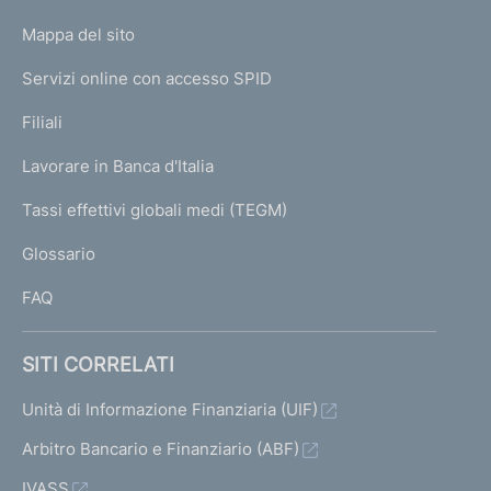
o
L
Mappa del sito
m
I
e
Servizi online con accesso SPID
N
p
K
Filiali
a
U
g
Lavorare in Banca d'Italia
T
e
I
Tassi effettivi globali medi (TEGM)
)
L
Glossario
I
FAQ
SITI CORRELATI
Unità di Informazione Finanziaria (UIF)
Arbitro Bancario e Finanziario (ABF)
IVASS