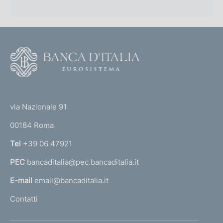
F
o
o
(
t
t
e
via Nazionale 91
o
r
00184 Roma
r
n
Tel
+39 06 47921
a
PEC
bancaditalia@pec.bancaditalia.it
a
l
E-mail
email@bancaditalia.it
l
Contatti
'
h