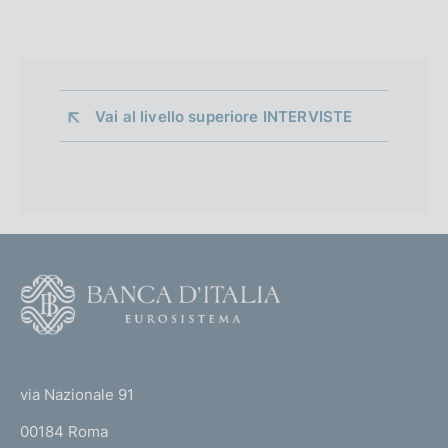
Vai al livello superiore 
INTERVISTE
F
o
o
(
t
t
e
via Nazionale 91
o
r
00184 Roma
r