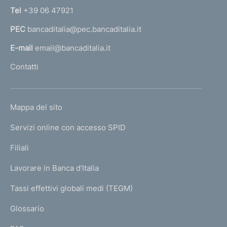
n
Tel
+39 06 47921
a
PEC
bancaditalia@pec.bancaditalia.it
a
l
E-mail
email@bancaditalia.it
l
Contatti
'
h
o
L
Mappa del sito
m
I
e
Servizi online con accesso SPID
N
p
K
Filiali
a
U
g
Lavorare in Banca d'Italia
T
e
I
Tassi effettivi globali medi (TEGM)
)
L
Glossario
I