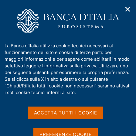
✕
H
A
o
C
p
m
e
r
e
r
i
p
c
Home
/
Media
/
Interviste
/
m
a
a
Ignazio Visco sulla politica monetaria della BCE (video) RAI
e
g
n
NEWS 24
I
La Banca d'Italia utilizza cookie tecnici necessari al
n
e
e
n
funzionamento del sito e cookie di terze parti: per
u
l
d
f
maggiori informazioni e per sapere come abilitarli in modo
i
s
Ignazio Visco sulla politica
o
selettivo leggere
l'informativa sulla privacy
. Utilizzare uno
n
i
r
dei seguenti pulsanti per esprimere la propria preferenza.
a
monetaria della BCE (video)
t
m
Se si clicca sulla X in alto a destra o sul pulsante
v
o
RAI NEWS 24
i
a
“Chiudi/Rifiuta tutti i cookie non necessari” saranno attivati
g
t
i soli cookie tecnici interni al sito.
a
i
z
v
Intervista a Ignazio Visco
i
di Dario Laruffa - RAI NEWS 24 - Washington D.C.
a
o
ACCETTA TUTTI I COOKIE
n
s
e
u
Condividi
i
S
PREFERENZE COOKIE