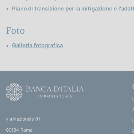
g
Piano di transizione per la mitigazione e l'ada
i
n
a
Foto
Galleria fotografica
F
o
o
(
t
t
e
via Nazionale 91
o
r
00184 Roma
r