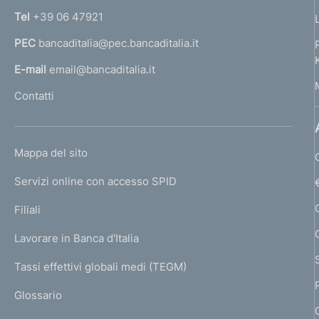
n
Tel
+39 06 47921
a
PEC
bancaditalia@pec.bancaditalia.it
a
l
E-mail
email@bancaditalia.it
l
Contatti
'
h
o
L
Mappa del sito
m
I
e
Servizi online con accesso SPID
N
p
K
Filiali
a
U
g
Lavorare in Banca d'Italia
T
e
I
Tassi effettivi globali medi (TEGM)
)
L
Glossario
I