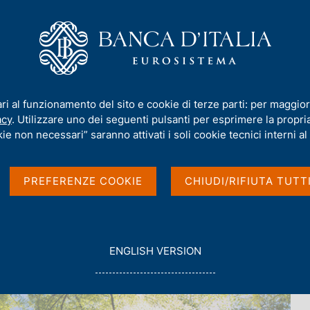
iamo
Compiti
Servizi al cittadino
Pubbli
e l'adattamento ai cambiamenti climatici
ari al funzionamento del sito e cookie di terze parti: per maggior
acy
. Utilizzare uno dei seguenti pulsanti per esprimere la propria 
ie non necessari” saranno attivati i soli cookie tecnici interni al 
er la mitigazione e
PREFERENZE COOKIE
CHIUDI/RIFIUTA TUTT
iamenti climatici
G
ENGLISH VERSION
O
T
O