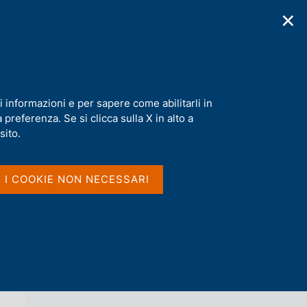
✕
cazioni
Statistiche
Media
|
IT
C
e
r
c
a
i informazioni e per sapere come abilitarli in
n
preferenza. Se si clicca sulla X in alto a
e
l
sito.
Vai al livello superiore 
INFOKIT
s
i
t
I I COOKIE NON NECESSARI
o