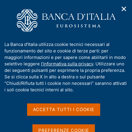
✕
H
A
o
C
p
m
e
r
e
r
i
p
c
Home
/
Media
/
È vero che?
/
m
a
a
Entrata in vigore della nuova definizione di default
e
g
n
I
La Banca d'Italia utilizza cookie tecnici necessari al
n
e
e
Entrata in vigore della
n
funzionamento del sito e cookie di terze parti: per
u
l
d
f
maggiori informazioni e per sapere come abilitarli in modo
nuova definizione di
i
s
o
selettivo leggere
l'informativa sulla privacy
. Utilizzare uno
n
i
default
r
dei seguenti pulsanti per esprimere la propria preferenza.
a
t
m
Se si clicca sulla X in alto a destra o sul pulsante
v
o
i
a
“Chiudi/Rifiuta tutti i cookie non necessari” saranno attivati
g
t
i soli cookie tecnici interni al sito.
a
i
Condividi
z
S
v
i
t
a
o
ACCETTA TUTTI I COOKIE
a
n
s
m
e
u
p
i
a
PREFERENZE COOKIE