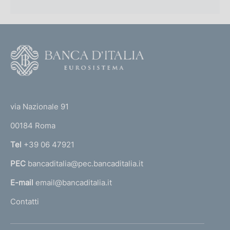
F
o
o
(
t
t
e
via Nazionale 91
o
r
00184 Roma
r
n
Tel
+39 06 47921
a
PEC
bancaditalia@pec.bancaditalia.it
a
l
E-mail
email@bancaditalia.it
l
Contatti
'
h