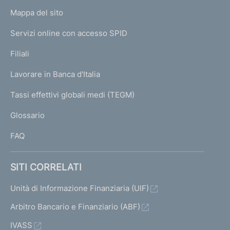
o
L
Mappa del sito
m
I
e
Servizi online con accesso SPID
N
p
K
Filiali
a
U
g
Lavorare in Banca d'Italia
T
e
I
Tassi effettivi globali medi (TEGM)
)
L
Glossario
I
FAQ
SITI CORRELATI
Unità di Informazione Finanziaria (UIF)
Arbitro Bancario e Finanziario (ABF)
IVASS