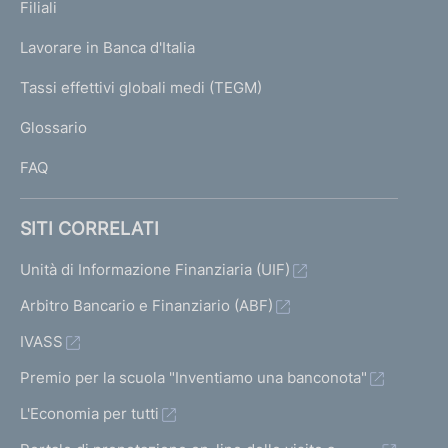
K
Filiali
a
U
g
Lavorare in Banca d'Italia
T
e
I
Tassi effettivi globali medi (TEGM)
)
L
Glossario
I
FAQ
SITI CORRELATI
Unità di Informazione Finanziaria (UIF)
Arbitro Bancario e Finanziario (ABF)
IVASS
Premio per la scuola "Inventiamo una banconota"
L'Economia per tutti