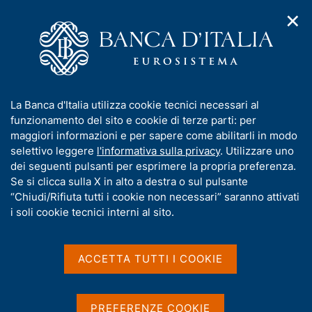
✕
H
A
o
C
p
m
e
r
e
r
i
p
c
Home
/
Media
/
È vero che?
/
m
a
a
Il Meccanismo europeo di stabilità (MES - European Stability
e
g
n
Mechanism, ESM) e la sua riforma: domande frequenti e
I
La Banca d'Italia utilizza cookie tecnici necessari al
n
e
e
risposte
n
funzionamento del sito e cookie di terze parti: per
u
l
d
f
maggiori informazioni e per sapere come abilitarli in modo
i
s
Il Meccanismo europeo di
o
selettivo leggere
l'informativa sulla privacy
. Utilizzare uno
n
i
r
dei seguenti pulsanti per esprimere la propria preferenza.
stabilità (MES - European
a
t
m
Se si clicca sulla X in alto a destra o sul pulsante
v
o
Stability Mechanism,
i
a
“Chiudi/Rifiuta tutti i cookie non necessari” saranno attivati
g
t
i soli cookie tecnici interni al sito.
ESM) e la sua riforma:
a
i
z
domande frequenti e
v
i
a
o
ACCETTA TUTTI I COOKIE
risposte
n
s
e
u
i
PREFERENZE COOKIE