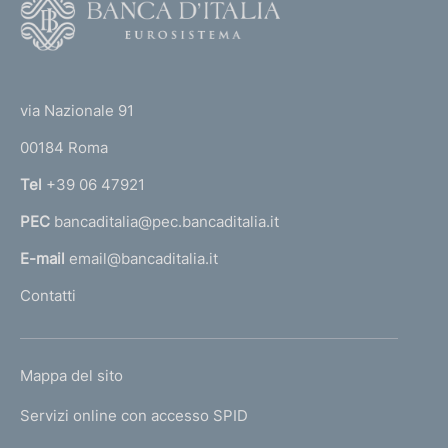
F
o
o
(
t
t
e
via Nazionale 91
o
r
00184 Roma
r
n
Tel
+39 06 47921
a
PEC
bancaditalia@pec.bancaditalia.it
a
l
E-mail
email@bancaditalia.it
l
Contatti
'
h
o
L
Mappa del sito
m
I
e
Servizi online con accesso SPID
N
p