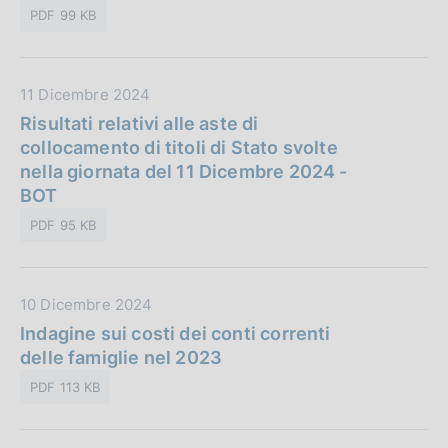
u
i
PDF 99 KB
b
o
b
n
l
e
D
11 Dicembre 2024
i
:
a
Risultati relativi alle aste di
c
t
collocamento di titoli di Stato svolte
a
a
nella giornata del 11 Dicembre 2024 -
z
P
BOT
i
u
o
PDF 95 KB
b
n
b
e
l
:
D
10 Dicembre 2024
i
a
Indagine sui costi dei conti correnti
c
t
delle famiglie nel 2023
a
a
z
PDF 113 KB
P
i
u
o
b