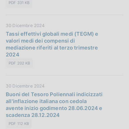
PDF 331 KB
u
b
b
D
30 Dicembre 2024
l
a
Tassi effettivi globali medi (TEGM) e
i
t
valori medi dei compensi di
c
a
mediazione riferiti al terzo trimestre
a
P
2024
z
u
i
PDF 202 KB
b
o
b
n
l
e
D
30 Dicembre 2024
i
:
a
Buoni del Tesoro Poliennali indicizzati
c
t
all'inflazione italiana con cedola
a
a
avente inizio godimento 28.06.2024 e
z
P
scadenza 28.12.2024
i
u
o
PDF 112 KB
b
n