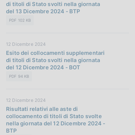
t
di titoli di Stato svolti nella giornata
i
:
a
del 13 Dicembre 2024 - BTP
c
P
a
PDF 102 KB
u
z
b
i
b
o
D
12 Dicembre 2024
l
n
a
Esito dei collocamenti supplementari
i
e
t
di titoli di Stato svolti nella giornata
c
:
a
del 12 Dicembre 2024 - BOT
a
P
z
PDF 94 KB
u
i
b
o
b
n
D
12 Dicembre 2024
l
e
a
Risultati relativi alle aste di
i
:
t
collocamento di titoli di Stato svolte
c
a
nella giornata del 12 Dicembre 2024 -
a
P
BTP
z