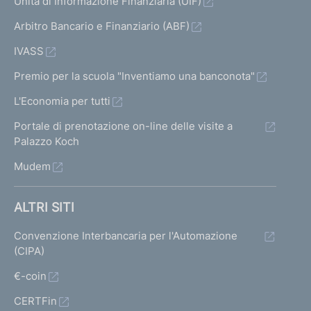
d
Unità di Informazione Finanziaria (UIF)
a
l
l
l
e
l
Arbitro Bancario e Finanziario (ABF)
a
a
a
IVASS
i
s
s
s
Premio per la scuola "Inventiamo una banconota"
r
c
c
c
L'Economia per tutti
i
h
h
h
Portale di prenotazione on-line delle visite a
e
e
s
e
Palazzo Koch
r
r
r
u
Mudem
m
m
m
l
a
a
a
ALTRI SITI
t
t
t
t
Convenzione Interbancaria per l'Automazione
a
a
a
a
(CIPA)
1
s
p
t
€-coin
u
r
CERTFin
i
c