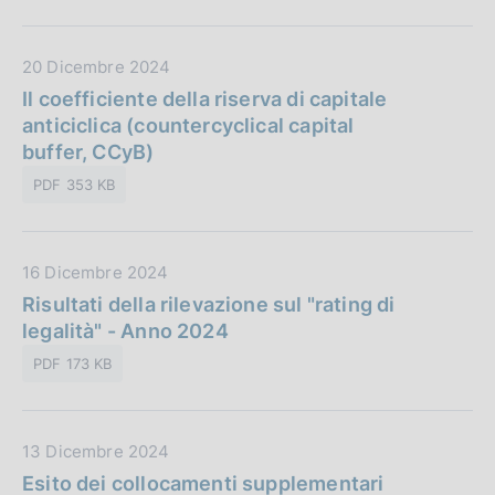
b
e
l
:
D
20 Dicembre 2024
i
a
Il coefficiente della riserva di capitale
c
t
anticiclica (countercyclical capital
a
a
buffer, CCyB)
z
P
i
PDF 353 KB
u
o
b
n
b
e
D
16 Dicembre 2024
l
:
a
Risultati della rilevazione sul "rating di
i
t
legalità" - Anno 2024
c
a
a
PDF 173 KB
P
z
u
i
b
o
D
13 Dicembre 2024
b
n
a
Esito dei collocamenti supplementari
l
e