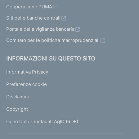
e
Cooperazione PUMA
c
c
Siti delle banche centrali
e
e
Portale della vigilanza bancaria
s
d
s
Comitato per le politiche macroprudenziali
e
i
n
INFORMAZIONI SU QUESTO SITO
v
t
a
e
Informativa Privacy
2
1
Preferenze cookie
1
Disclaimer
Copyright
Open Data - metadati AgID (RDF)