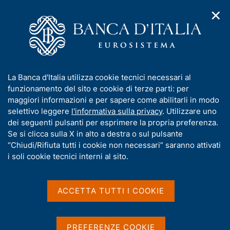
✕
H
A
o
C
p
m
e
r
e
r
i
p
c
Home
/
Media
/
Comunicati Stampa
/
Ricerca
m
a
a
e
g
n
Risultati della ricerca
I
La Banca d'Italia utilizza cookie tecnici necessari al
n
e
e
n
funzionamento del sito e cookie di terze parti: per
u
l
d
f
maggiori informazioni e per sapere come abilitarli in modo
i
s
o
selettivo leggere
l'informativa sulla privacy
. Utilizzare uno
n
i
r
dei seguenti pulsanti per esprimere la propria preferenza.
a
t
m
Se si clicca sulla X in alto a destra o sul pulsante
v
o
i
a
“Chiudi/Rifiuta tutti i cookie non necessari” saranno attivati
g
t
i soli cookie tecnici interni al sito.
a
i
Trova elementi
z
v
i
a
o
ACCETTA TUTTI I COOKIE
n
s
All'interno di
e
u
Comunicati Stampa
i
Con data
PREFERENZE COOKIE