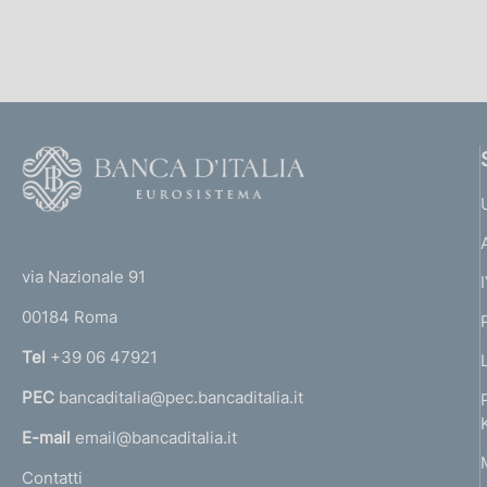
b
o
l
n
C
i
e
c
:
o
a
z
m
F
i
o
a
o
o
n
n
(
t
e
t
e
:
via Nazionale 91
d
o
r
00184 Roma
r
i
n
Tel
+39 06 47921
d
a
PEC
bancaditalia@pec.bancaditalia.it
a
i
l
E-mail
email@bancaditalia.it
p
l
Contatti