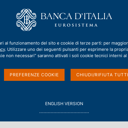
iamo
Compiti
Servizi al cittadino
Pubbli
ari al funzionamento del sito e cookie di terze parti: per maggior
acy
. Utilizzare uno dei seguenti pulsanti per esprimere la propria 
ie non necessari” saranno attivati i soli cookie tecnici interni al 
PREFERENZE COOKIE
CHIUDI/RIFIUTA TUTT
G
ENGLISH VERSION
O
Con data
T
2016
O