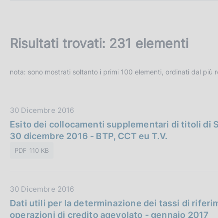
c
o
o
k
Risultati trovati:
231 elementi
i
e
:
nota: sono mostrati soltanto i primi 100 elementi, ordinati dal più
D
30 Dicembre 2016
a
Esito dei collocamenti supplementari di titoli di S
t
30 dicembre 2016 - BTP, CCT eu T.V.
a
PDF 110 KB
P
u
b
D
30 Dicembre 2016
b
a
Dati utili per la determinazione dei tassi di rifer
l
t
operazioni di credito agevolato - gennaio 2017
i