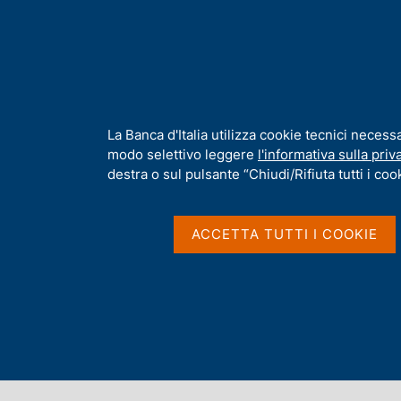
H
Chi s
o
m
e
p
Home
/
Media
/
Comunicati Stampa
/
Ricerca
a
g
I
La Banca d'Italia utilizza cookie tecnici necess
Risultati della ricerca
e
n
modo selettivo leggere
l'informativa sulla priv
f
destra o sul pulsante “Chiudi/Rifiuta tutti i cook
o
r
m
ACCETTA TUTTI I COOKIE
a
t
Trova elementi
i
v
a
All'interno di
s
Comunicati Stampa
u
i