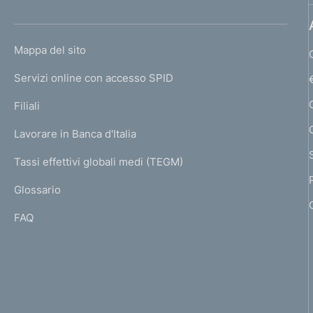
'
a
h
g
o
L
Mappa del sito
m
i
I
e
Servizi online con accesso SPID
N
n
p
K
Filiali
a
a
U
g
Lavorare in Banca d'Italia
T
z
e
I
Tassi effettivi globali medi (TEGM)
)
i
L
Glossario
I
o
FAQ
n
e
d