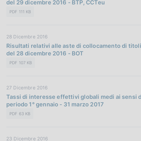
t
del 29 dicembre 2016 - BTP, CCTeu
i
n
a
c
e
PDF 111 KB
P
a
:
u
z
b
i
D
28 Dicembre 2016
b
o
a
Risultati relativi alle aste di collocamento di titol
l
n
t
del 28 dicembre 2016 - BOT
i
e
a
c
:
PDF 107 KB
P
a
u
z
b
i
D
27 Dicembre 2016
b
o
a
Tassi di interesse effettivi globali medi ai sensi d
l
n
t
periodo 1° gennaio - 31 marzo 2017
i
e
a
c
:
PDF 63 KB
P
a
u
z
b
i
D
23 Dicembre 2016
b