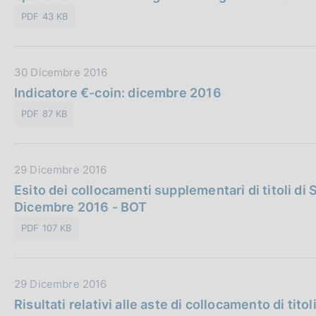
a
c
PDF 43 KB
P
a
u
z
b
i
D
30 Dicembre 2016
b
o
a
Indicatore €-coin: dicembre 2016
l
n
t
i
e
PDF 87 KB
a
c
:
P
a
u
z
D
29 Dicembre 2016
b
i
a
Esito dei collocamenti supplementari di titoli di S
b
o
t
Dicembre 2016 - BOT
l
n
a
i
e
PDF 107 KB
P
c
:
u
a
b
z
D
29 Dicembre 2016
b
i
a
Risultati relativi alle aste di collocamento di titol
l
o