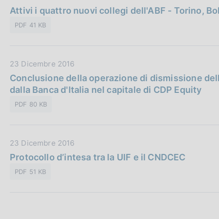
o
a
Attivi i quattro nuovi collegi dell'ABF - Torino, B
l
n
t
i
e
PDF 41 KB
a
c
:
P
a
u
z
D
23 Dicembre 2016
b
i
a
Conclusione della operazione di dismissione del
b
o
t
dalla Banca d'Italia nel capitale di CDP Equity
l
n
a
i
e
PDF 80 KB
P
c
:
u
a
b
z
D
23 Dicembre 2016
b
i
a
Protocollo d’intesa tra la UIF e il CNDCEC
l
o
t
i
n
PDF 51 KB
a
c
e
P
a
:
u
z
b
i