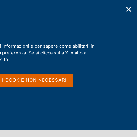
✕
cazioni
Statistiche
Media
|
IT
C
e
r
c
a
i informazioni e per sapere come abilitarli in
n
preferenza. Se si clicca sulla X in alto a
e
l
sito.
s
i
t
I I COOKIE NON NECESSARI
o
Dove si trovano le parole
nel titolo e nel sommario