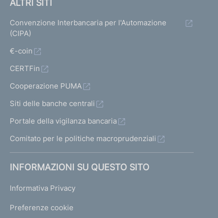
a
ALTRI SITI
t
t
t
Convenzione Interbancaria per l'Automazione
a
a
a
(CIPA)
1
p
t
€-coin
r
CERTFin
i
e
Cooperazione PUMA
c
Siti delle banche centrali
e
Portale della vigilanza bancaria
d
Comitato per le politiche macroprudenziali
e
n
INFORMAZIONI SU QUESTO SITO
t
e
Informativa Privacy
1
Preferenze cookie