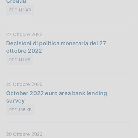
Croatia
a
u
z
PDF 113 KB
b
i
b
o
l
n
D
27 Ottobre 2022
i
e
a
Decisioni di politica monetaria del 27
c
:
t
ottobre 2022
a
a
z
PDF 111 KB
P
i
u
o
b
n
D
25 Ottobre 2022
b
e
a
October 2022 euro area bank lending
l
:
t
survey
i
a
c
PDF 188 KB
P
a
u
z
b
i
D
20 Ottobre 2022
b
o