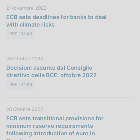
b
i
D
2 Novembre 2022
b
o
a
ECB sets deadlines for banks to deal
l
n
t
with climate risks
i
e
a
c
:
PDF 103 KB
P
a
u
z
b
i
D
28 Ottobre 2022
b
o
a
Decisioni assunte dal Consiglio
l
n
t
direttivo della BCE: ottobre 2022
i
e
a
c
:
PDF 124 KB
P
a
u
z
b
i
D
28 Ottobre 2022
b
o
a
ECB sets transitional provisions for
l
n
t
minimum reserve requirements
i
e
a
following introduction of euro in
c
:
P