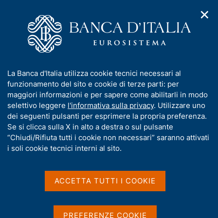
✕
H
A
o
C
p
m
e
r
e
r
i
p
c
Home
/
Media
/
Comunicati stampa BCE
/
Ricerca
m
a
a
e
g
n
Risultati della ricerca
I
La Banca d'Italia utilizza cookie tecnici necessari al
n
e
e
n
funzionamento del sito e cookie di terze parti: per
u
l
d
f
maggiori informazioni e per sapere come abilitarli in modo
i
s
o
selettivo leggere
l'informativa sulla privacy
. Utilizzare uno
n
i
r
dei seguenti pulsanti per esprimere la propria preferenza.
a
t
m
Se si clicca sulla X in alto a destra o sul pulsante
v
o
i
a
“Chiudi/Rifiuta tutti i cookie non necessari” saranno attivati
g
t
i soli cookie tecnici interni al sito.
a
i
Trova elementi
z
v
i
a
o
ACCETTA TUTTI I COOKIE
n
s
All'interno di
e
u
Comunicati stampa BCE
i
Con data
PREFERENZE COOKIE