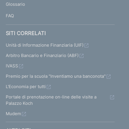
)
Glossario
I
V
o
s
V
FAQ
a
s
a
n
i
i
i
e
SITI CORRELATI
a
v
a
d
l
Unità di Informazione Finanziaria (UIF)
a
l
l
e
l
Arbitro Bancario e Finanziario (ABF)
a
a
IVASS
i
s
s
Premio per la scuola "Inventiamo una banconota"
r
c
c
L'Economia per tutti
i
h
h
Portale di prenotazione on-line delle visite a
e
s
e
Palazzo Koch
r
r
u
Mudem
m
m
l
a