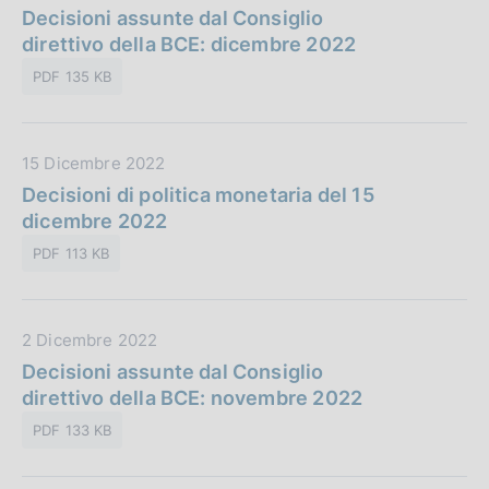
a
Decisioni assunte dal Consiglio
l
t
direttivo della BCE: dicembre 2022
i
a
c
PDF 135 KB
P
a
u
z
b
i
D
15 Dicembre 2022
b
o
a
Decisioni di politica monetaria del 15
l
n
t
dicembre 2022
i
e
a
c
:
PDF 113 KB
P
a
u
z
b
i
D
2 Dicembre 2022
b
o
a
Decisioni assunte dal Consiglio
l
n
t
direttivo della BCE: novembre 2022
i
e
a
c
:
PDF 133 KB
P
a
u
z