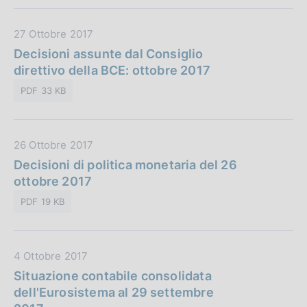
u
i
b
o
D
27 Ottobre 2017
b
n
a
Decisioni assunte dal Consiglio
l
e
t
direttivo della BCE: ottobre 2017
i
:
a
c
PDF 33 KB
P
a
u
z
b
i
D
26 Ottobre 2017
b
o
a
Decisioni di politica monetaria del 26
l
n
t
ottobre 2017
i
e
a
c
:
PDF 19 KB
P
a
u
z
b
i
D
4 Ottobre 2017
b
o
a
Situazione contabile consolidata
l
n
t
dell'Eurosistema al 29 settembre
i
e
a