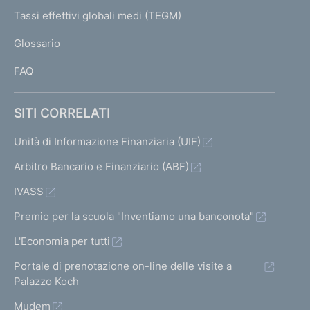
z
e
o
o
c
o
I
Tassi effettivi globali medi (TEGM)
)
i
)
)
L
e
)
Glossario
I
V
V
o
s
V
FAQ
a
a
s
a
n
i
i
i
i
e
SITI CORRELATI
a
a
v
a
d
l
l
Unità di Informazione Finanziaria (UIF)
a
l
l
l
e
l
Arbitro Bancario e Finanziario (ABF)
a
a
a
IVASS
i
s
s
s
Premio per la scuola "Inventiamo una banconota"
r
c
c
c
L'Economia per tutti
i
h
h
h
Portale di prenotazione on-line delle visite a
e
e
s
e
Palazzo Koch
r
r
r
u
Mudem