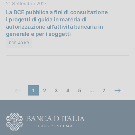
D
21 Settembre 2017
b
n
a
La BCE pubblica a fini di consultazione
l
e
t
i progetti di guida in materia di
i
:
a
autorizzazione all’attività bancaria in
c
P
generale e per i soggetti
a
u
z
PDF 40 KB
b
i
b
o
l
n
i
e
c
:
a
C
z
(
V
V
V
V
(
1
2
3
4
5
...
7
V
(
i
c
a
a
a
a
c
o
a
c
o
o
i
i
i
i
o
i
o
n
m
F
e
m
a
a
a
a
m
a
m
o
a
:
a
l
l
l
l
a
l
a
o