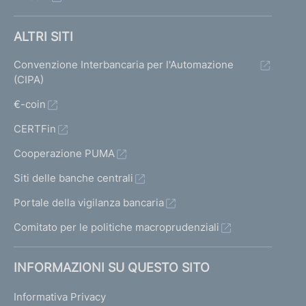
m
m
m
l
a
a
a
ALTRI SITI
t
t
t
t
Convenzione Interbancaria per l'Automazione
a
a
a
a
(CIPA)
1
s
p
t
€-coin
u
r
CERTFin
i
c
e
Cooperazione PUMA
c
c
Siti delle banche centrali
e
e
Portale della vigilanza bancaria
s
d
s
Comitato per le politiche macroprudenziali
e
i
n
INFORMAZIONI SU QUESTO SITO
v
t
a
e
Informativa Privacy