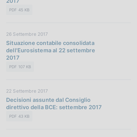
2017
c
:
P
a
PDF 45 KB
u
z
b
i
b
o
D
26 Settembre 2017
l
n
a
Situazione contabile consolidata
i
e
t
dell'Eurosistema al 22 settembre
c
:
a
2017
a
P
z
PDF 107 KB
u
i
b
o
b
n
D
22 Settembre 2017
l
e
a
Decisioni assunte dal Consiglio
i
:
t
direttivo della BCE: settembre 2017
c
a
a
PDF 43 KB
P
z
u
i
b
o