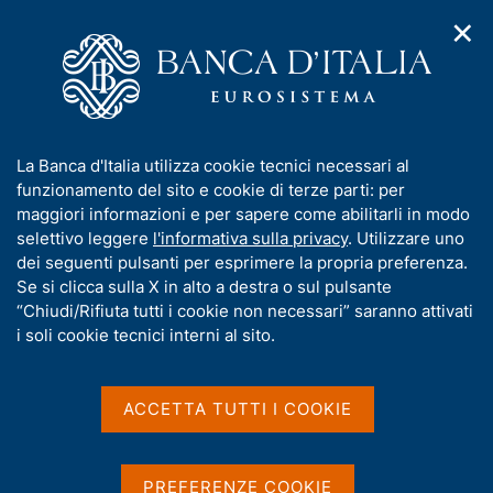
✕
H
A
o
C
p
m
e
r
e
r
i
p
c
Home
/
Media
/
Comunicati stampa BCE
/
Ricerca
m
a
a
e
g
n
Risultati della ricerca
I
La Banca d'Italia utilizza cookie tecnici necessari al
n
e
e
n
funzionamento del sito e cookie di terze parti: per
u
l
d
f
maggiori informazioni e per sapere come abilitarli in modo
i
s
o
selettivo leggere
l'informativa sulla privacy
. Utilizzare uno
n
i
r
dei seguenti pulsanti per esprimere la propria preferenza.
a
t
m
Se si clicca sulla X in alto a destra o sul pulsante
v
o
i
a
“Chiudi/Rifiuta tutti i cookie non necessari” saranno attivati
g
t
i soli cookie tecnici interni al sito.
a
i
Trova elementi
z
v
i
a
o
ACCETTA TUTTI I COOKIE
n
s
All'interno di
e
u
Comunicati stampa BCE
i
Con data
PREFERENZE COOKIE