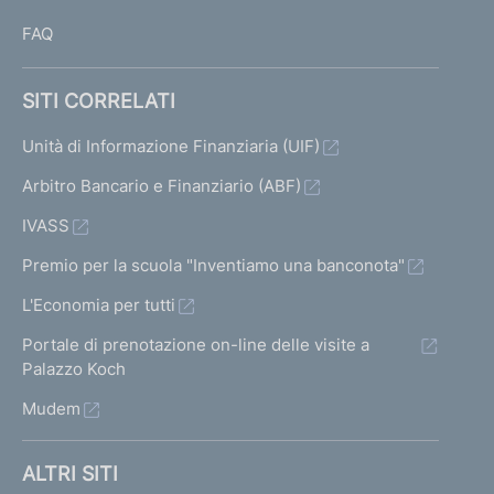
V
V
o
s
V
FAQ
a
a
s
a
n
i
i
i
i
e
SITI CORRELATI
a
a
v
a
d
l
l
Unità di Informazione Finanziaria (UIF)
a
l
l
l
e
l
Arbitro Bancario e Finanziario (ABF)
a
a
a
IVASS
i
s
s
s
Premio per la scuola "Inventiamo una banconota"
r
c
c
c
L'Economia per tutti
i
h
h
h
Portale di prenotazione on-line delle visite a
e
e
s
e
Palazzo Koch
r
r
r
u
Mudem
m
m
m
l
a
a
a
ALTRI SITI