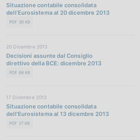
a
Situazione contabile consolidata
l
t
dell’Eurosistema al 20 dicembre 2013
i
a
c
PDF 36 KB
P
a
u
z
b
i
D
20 Dicembre 2013
b
o
a
Decisioni assunte dal Consiglio
l
n
t
direttivo della BCE: dicembre 2013
i
e
a
c
:
PDF 66 KB
P
a
u
z
b
i
D
17 Dicembre 2013
b
o
a
Situazione contabile consolidata
l
n
t
dell’Eurosistema al 13 dicembre 2013
i
e
a
c
:
PDF 27 KB
P
a
u
z