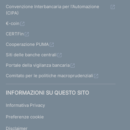
t
t
t
t
Convenzione Interbancaria per l'Automazione
a
a
a
a
(CIPA)
1
s
p
t
€-coin
u
r
CERTFin
i
c
e
Cooperazione PUMA
c
c
Siti delle banche centrali
e
e
Portale della vigilanza bancaria
s
d
s
Comitato per le politiche macroprudenziali
e
i
n
INFORMAZIONI SU QUESTO SITO
v
t
a
e
Informativa Privacy
9
1
Preferenze cookie
Disclaimer