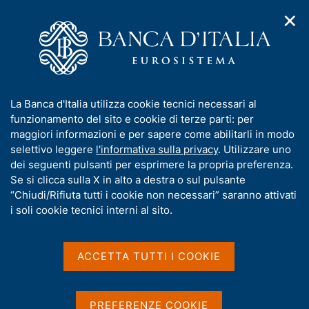
✕
H
A
o
C
p
m
e
r
e
r
i
p
c
Home
/
Media
/
Comunicati stampa BCE
/
Ricerca
m
a
a
e
g
n
Risultati della ricerca
I
La Banca d'Italia utilizza cookie tecnici necessari al
n
e
e
n
funzionamento del sito e cookie di terze parti: per
u
l
d
f
maggiori informazioni e per sapere come abilitarli in modo
i
s
o
selettivo leggere
l'informativa sulla privacy
. Utilizzare uno
n
i
r
dei seguenti pulsanti per esprimere la propria preferenza.
a
t
m
Se si clicca sulla X in alto a destra o sul pulsante
v
o
i
a
“Chiudi/Rifiuta tutti i cookie non necessari” saranno attivati
g
t
i soli cookie tecnici interni al sito.
a
i
Trova elementi
z
v
i
a
o
ACCETTA TUTTI I COOKIE
n
s
All'interno di
e
u
Comunicati stampa BCE
i
Con data
PREFERENZE COOKIE