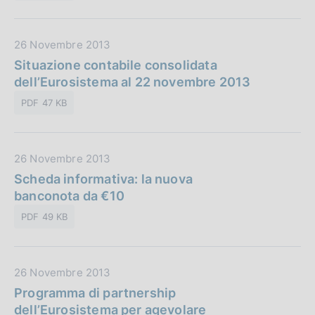
a
u
z
b
i
D
26 Novembre 2013
b
o
a
Situazione contabile consolidata
l
n
t
dell’Eurosistema al 22 novembre 2013
i
e
a
c
:
PDF 47 KB
P
a
u
z
b
i
D
26 Novembre 2013
b
o
a
Scheda informativa: la nuova
l
n
t
banconota da €10
i
e
a
c
:
PDF 49 KB
P
a
u
z
b
i
D
26 Novembre 2013
b
o
a
Programma di partnership
l
n
t
dell’Eurosistema per agevolare
i
e