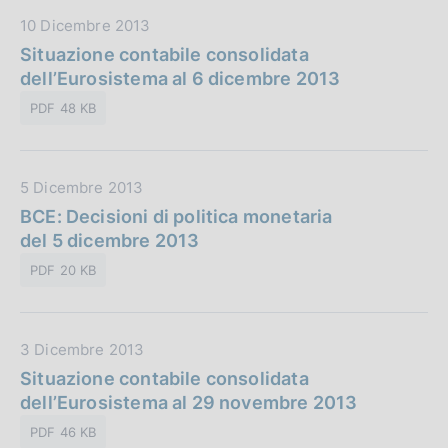
b
i
D
10 Dicembre 2013
b
o
a
Situazione contabile consolidata
l
n
t
dell’Eurosistema al 6 dicembre 2013
i
e
a
c
:
PDF 48 KB
P
a
u
z
b
i
D
5 Dicembre 2013
b
o
a
BCE: Decisioni di politica monetaria
l
n
t
del 5 dicembre 2013
i
e
a
c
:
PDF 20 KB
P
a
u
z
b
i
D
3 Dicembre 2013
b
o
a
Situazione contabile consolidata
l
n
t
dell’Eurosistema al 29 novembre 2013
i
e
a
c
:
PDF 46 KB
P