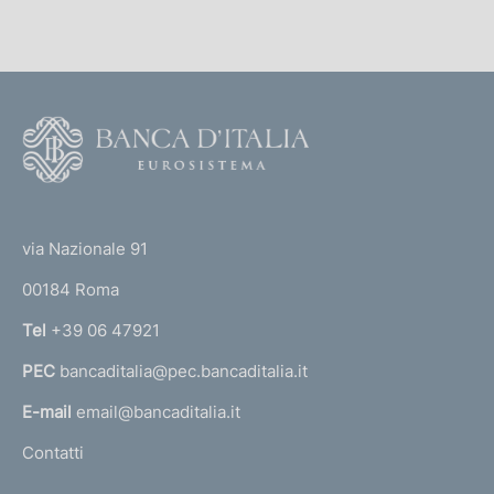
l
i
c
a
F
z
i
o
o
o
n
(
t
e
t
e
via Nazionale 91
:
o
r
:
00184 Roma
r
n
Tel
+39 06 47921
a
PEC
bancaditalia@pec.bancaditalia.it
a
l
E-mail
email@bancaditalia.it
l
Contatti
'
h