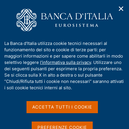
✕
H
A
o
C
p
m
e
r
e
r
i
p
c
Home
/
Media
/
Approfondimenti
/
Ricerca
m
a
a
e
g
n
Risultati della ricerca
I
La Banca d'Italia utilizza cookie tecnici necessari al
n
e
e
n
funzionamento del sito e cookie di terze parti: per
u
l
d
f
maggiori informazioni e per sapere come abilitarli in modo
i
s
o
selettivo leggere
l'informativa sulla privacy
. Utilizzare uno
n
i
r
dei seguenti pulsanti per esprimere la propria preferenza.
a
t
m
Se si clicca sulla X in alto a destra o sul pulsante
v
o
i
a
“Chiudi/Rifiuta tutti i cookie non necessari” saranno attivati
g
t
i soli cookie tecnici interni al sito.
a
i
Trova elementi
z
v
i
a
o
ACCETTA TUTTI I COOKIE
n
s
All'interno di
e
u
Approfondimenti
i
con data
PREFERENZE COOKIE