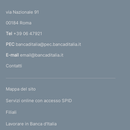
m
(
t
e
t
e
via Nazionale 91
o
r
n
00184 Roma
r
t
n
Tel
+39 06 47921
a
o
PEC
bancaditalia@pec.bancaditalia.it
a
l
E-mail
email@bancaditalia.it
l
Contatti
'
h
o
L
Mappa del sito
m
I
e
Servizi online con accesso SPID
N
p
K
Filiali
a
U
g
Lavorare in Banca d'Italia
T
e