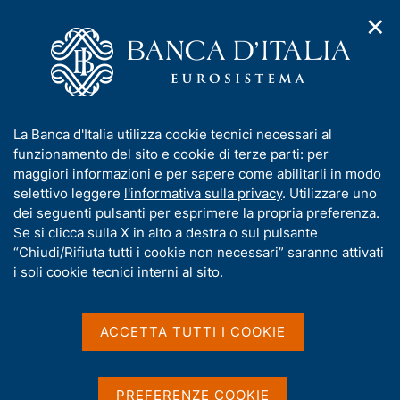
✕
H
A
o
C
p
m
e
r
e
r
i
p
c
Home
/
Media
/
Approfondimenti
/
m
a
a
Regolamento (UE) 2023/1114 relativo ai mercati delle cripto-
e
g
n
attività ("MiCAR"). Comunicazione della Banca d'Italia
I
La Banca d'Italia utilizza cookie tecnici necessari al
n
e
e
n
funzionamento del sito e cookie di terze parti: per
u
l
Regolamento (UE)
d
f
maggiori informazioni e per sapere come abilitarli in modo
i
s
o
selettivo leggere
l'informativa sulla privacy
. Utilizzare uno
2023/1114 relativo ai
n
i
r
dei seguenti pulsanti per esprimere la propria preferenza.
a
t
mercati delle cripto-
m
Se si clicca sulla X in alto a destra o sul pulsante
v
o
i
a
“Chiudi/Rifiuta tutti i cookie non necessari” saranno attivati
attività ("MiCAR").
g
t
i soli cookie tecnici interni al sito.
a
Comunicazione della
i
z
v
i
Banca d'Italia
a
o
ACCETTA TUTTI I COOKIE
n
s
e
u
i
PREFERENZE COOKIE