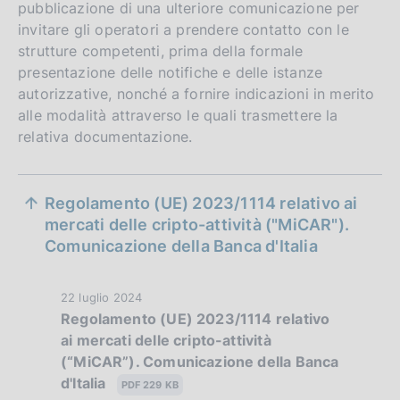
pubblicazione di una ulteriore comunicazione per
invitare gli operatori a prendere contatto con le
strutture competenti, prima della formale
presentazione delle notifiche e delle istanze
autorizzative, nonché a fornire indicazioni in merito
alle modalità attraverso le quali trasmettere la
relativa documentazione.
S
Regolamento (UE) 2023/1114 relativo ai
e
mercati delle cripto-attività ("MiCAR").
Comunicazione della Banca d'Italia
z
i
D
22 luglio 2024
o
Regolamento (UE) 2023/1114 relativo
a
ai mercati delle cripto-attività
t
n
(“MiCAR”). Comunicazione della Banca
a
e
d'Italia
P
PDF 229 KB