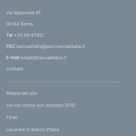
m
(
t
e
t
e
via Nazionale 91
o
r
n
00184 Roma
r
t
n
Tel
+39 06 47921
a
o
PEC
bancaditalia@pec.bancaditalia.it
a
l
E-mail
email@bancaditalia.it
l
Contatti
'
h
o
L
Mappa del sito
m
I
e
Servizi online con accesso SPID
N
p
K
Filiali
a
U
g
Lavorare in Banca d'Italia
T
e