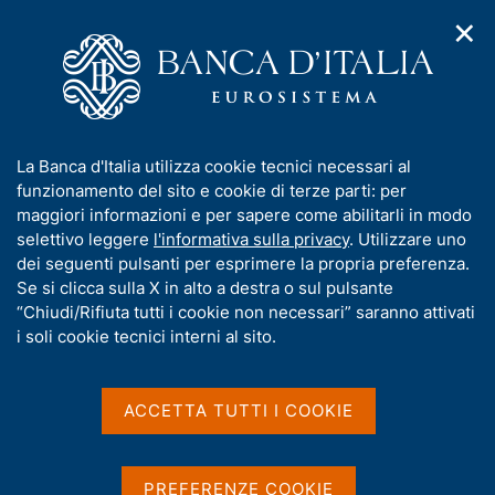
✕
H
A
o
C
p
m
e
r
e
r
i
p
c
Home
/
Media
/
Approfondimenti
/
m
a
a
Regolamento (UE) 2023/1114 relativo ai mercati delle cripto-
e
g
n
attività ("MiCAR"). Comunicazione della Banca d'Italia
I
La Banca d'Italia utilizza cookie tecnici necessari al
n
e
e
n
funzionamento del sito e cookie di terze parti: per
u
l
Regolamento (UE)
d
f
maggiori informazioni e per sapere come abilitarli in modo
i
s
o
selettivo leggere
l'informativa sulla privacy
. Utilizzare uno
2023/1114 relativo ai
n
i
r
dei seguenti pulsanti per esprimere la propria preferenza.
a
t
mercati delle cripto-
m
Se si clicca sulla X in alto a destra o sul pulsante
v
o
i
a
“Chiudi/Rifiuta tutti i cookie non necessari” saranno attivati
attività ("MiCAR").
g
t
i soli cookie tecnici interni al sito.
a
Comunicazione della
i
z
v
i
Banca d'Italia
a
o
ACCETTA TUTTI I COOKIE
n
s
e
u
i
PREFERENZE COOKIE