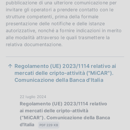
pubblicazione di una ulteriore comunicazione per
invitare gli operatori a prendere contatto con le
strutture competenti, prima della formale
presentazione delle notifiche e delle istanze
autorizzative, nonché a fornire indicazioni in merito
alle modalità attraverso le quali trasmettere la
relativa documentazione.
S
Regolamento (UE) 2023/1114 relativo ai
e
mercati delle cripto-attività ("MiCAR").
Comunicazione della Banca d'Italia
z
i
D
22 luglio 2024
o
Regolamento (UE) 2023/1114 relativo
a
ai mercati delle cripto-attività
t
n
(“MiCAR”). Comunicazione della Banca
a
e
d'Italia
P
PDF 229 KB