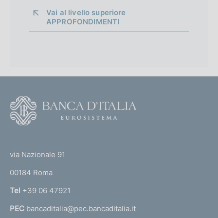
Vai al livello superiore 
APPROFONDIMENTI
F
o
o
(
t
t
e
via Nazionale 91
o
r
00184 Roma
r
n
Tel
+39 06 47921
a
PEC
bancaditalia@pec.bancaditalia.it
a