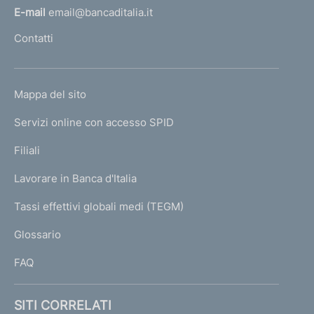
l
E-mail
email@bancaditalia.it
l
Contatti
'
h
o
L
Mappa del sito
m
I
e
Servizi online con accesso SPID
N
p
K
Filiali
a
U
g
Lavorare in Banca d'Italia
T
e
I
Tassi effettivi globali medi (TEGM)
)
L
Glossario
I
FAQ
SITI CORRELATI