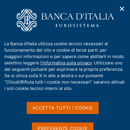
✕
H
A
o
C
p
m
e
r
e
r
i
p
c
Home
/
Media
/
Approfondimenti
/
m
a
a
Il tasso di crescita dei prestiti bancari: chiarimenti sulla
e
g
n
metodologia di calcolo
I
La Banca d'Italia utilizza cookie tecnici necessari al
n
e
e
n
funzionamento del sito e cookie di terze parti: per
u
l
Il tasso di crescita dei
d
f
maggiori informazioni e per sapere come abilitarli in modo
i
s
o
selettivo leggere
l'informativa sulla privacy
. Utilizzare uno
prestiti bancari:
n
i
r
dei seguenti pulsanti per esprimere la propria preferenza.
a
t
chiarimenti sulla
m
Se si clicca sulla X in alto a destra o sul pulsante
v
o
i
a
“Chiudi/Rifiuta tutti i cookie non necessari” saranno attivati
metodologia di calcolo
g
t
i soli cookie tecnici interni al sito.
a
i
z
v
i
a
o
ACCETTA TUTTI I COOKIE
Condividi
n
s
S
e
u
t
a
i
PREFERENZE COOKIE