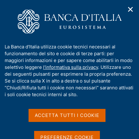
✕
H
A
o
C
p
m
e
r
e
r
i
p
c
Home
/
Media
/
Approfondimenti
/
m
a
a
Nota di approfondimento sui risultati dello stress test europeo
e
g
n
del 2016
I
La Banca d'Italia utilizza cookie tecnici necessari al
n
e
e
n
funzionamento del sito e cookie di terze parti: per
u
l
Nota di approfondimento
d
f
maggiori informazioni e per sapere come abilitarli in modo
i
s
o
selettivo leggere
l'informativa sulla privacy
. Utilizzare uno
sui risultati dello stress
n
i
r
dei seguenti pulsanti per esprimere la propria preferenza.
a
t
test europeo del 2016
m
Se si clicca sulla X in alto a destra o sul pulsante
v
o
i
a
“Chiudi/Rifiuta tutti i cookie non necessari” saranno attivati
g
t
i soli cookie tecnici interni al sito.
a
i
z
v
i
Condividi
S
a
o
ACCETTA TUTTI I COOKIE
t
n
s
a
e
u
m
i
p
PREFERENZE COOKIE