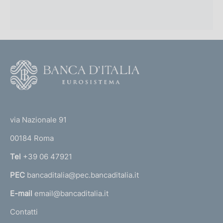
o
e
:
f
:
o
F
n
o
d
o
i
(
t
t
e
m
via Nazionale 91
o
r
e
00184 Roma
r
n
n
Tel
+39 06 47921
a
t
PEC
bancaditalia@pec.bancaditalia.it
a
o
l
E-mail
email@bancaditalia.it
l
Contatti
'