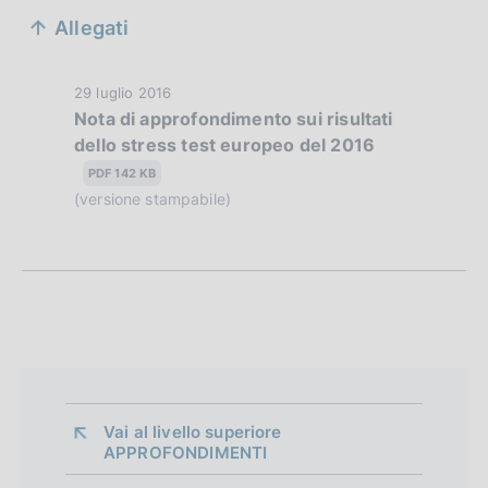
S
Allegati
e
z
D
29 luglio 2016
Nota di approfondimento sui risultati
i
a
dello stress test europeo del 2016
t
o
a
PDF 142 KB
n
P
(versione stampabile)
u
e
b
d
b
l
i
i
a
c
a
p
z
Vai al livello superiore 
p
i
APPROFONDIMENTI
o
r
n