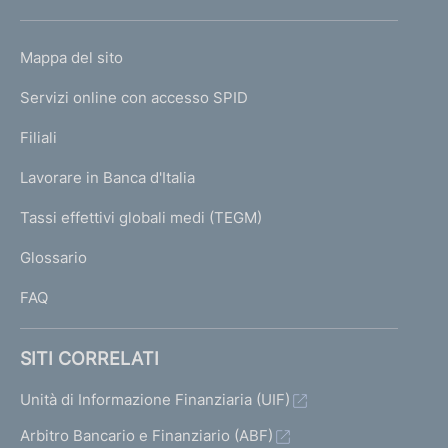
h
o
L
Mappa del sito
m
I
e
Servizi online con accesso SPID
N
p
K
Filiali
a
U
g
Lavorare in Banca d'Italia
T
e
I
Tassi effettivi globali medi (TEGM)
)
L
Glossario
I
FAQ
SITI CORRELATI
Unità di Informazione Finanziaria (UIF)
Arbitro Bancario e Finanziario (ABF)