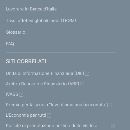
U
g
Lavorare in Banca d'Italia
T
e
I
Tassi effettivi globali medi (TEGM)
)
L
Glossario
I
FAQ
SITI CORRELATI
Unità di Informazione Finanziaria (UIF)
Arbitro Bancario e Finanziario (ABF)
IVASS
Premio per la scuola "Inventiamo una banconota"
L'Economia per tutti
Portale di prenotazione on-line delle visite a