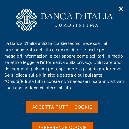
✕
H
A
o
C
p
m
e
r
e
r
i
p
c
Home
/
Media
/
Approfondimenti
/
m
a
a
Domande e risposte sulla Banca Etruria - aggiornamento
e
g
n
I
La Banca d'Italia utilizza cookie tecnici necessari al
n
e
e
Domande e risposte sulla
n
funzionamento del sito e cookie di terze parti: per
u
l
d
f
maggiori informazioni e per sapere come abilitarli in modo
Banca Etruria -
i
s
o
selettivo leggere
l'informativa sulla privacy
. Utilizzare uno
n
i
aggiornamento
r
dei seguenti pulsanti per esprimere la propria preferenza.
a
t
m
Se si clicca sulla X in alto a destra o sul pulsante
v
o
i
a
“Chiudi/Rifiuta tutti i cookie non necessari” saranno attivati
g
t
i soli cookie tecnici interni al sito.
a
i
Condividi
z
S
v
i
t
a
o
ACCETTA TUTTI I COOKIE
a
n
s
m
e
u
p
i
a
PREFERENZE COOKIE