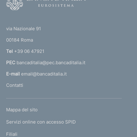
o
o
(
t
t
e
via Nazionale 91
o
r
00184 Roma
r
n
Tel
+39 06 47921
a
PEC
bancaditalia@pec.bancaditalia.it
a
l
E-mail
email@bancaditalia.it
l
Contatti
'
h
o
L
Mappa del sito
m
I
e
Servizi online con accesso SPID
N
p
K
Filiali
a