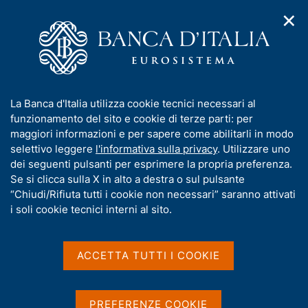
✕
H
A
o
C
p
m
e
r
e
r
i
p
c
Home
/
Media
/
Agenda
/
China Workshop 2026
m
a
a
e
g
n
I
La Banca d'Italia utilizza cookie tecnici necessari al
n
e
e
China Workshop 2026
n
funzionamento del sito e cookie di terze parti: per
u
l
d
f
maggiori informazioni e per sapere come abilitarli in modo
i
s
o
selettivo leggere
l'informativa sulla privacy
. Utilizzare uno
n
i
r
dei seguenti pulsanti per esprimere la propria preferenza.
28 SETTEMBRE 2026
a
t
BANCA D'ITALIA - ROMA
m
Se si clicca sulla X in alto a destra o sul pulsante
v
o
i
a
“Chiudi/Rifiuta tutti i cookie non necessari” saranno attivati
g
t
i soli cookie tecnici interni al sito.
a
Condividi
i
S
z
v
t
i
a
a
o
ACCETTA TUTTI I COOKIE
n
m
s
e
p
u
a
i
PREFERENZE COOKIE