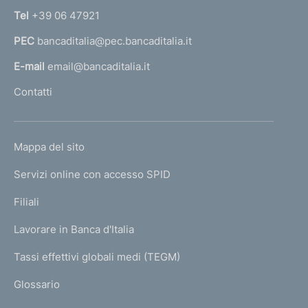
n
Tel
+39 06 47921
a
PEC
bancaditalia@pec.bancaditalia.it
a
l
E-mail
email@bancaditalia.it
l
Contatti
'
h
o
L
Mappa del sito
m
I
e
Servizi online con accesso SPID
N
p
K
Filiali
a
U
g
Lavorare in Banca d'Italia
T
e
I
Tassi effettivi globali medi (TEGM)
)
L
Glossario
I