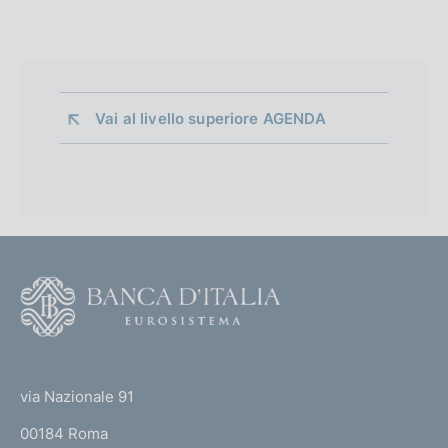
Vai al livello superiore 
AGENDA
F
o
o
(
t
t
e
via Nazionale 91
o
r
00184 Roma
r