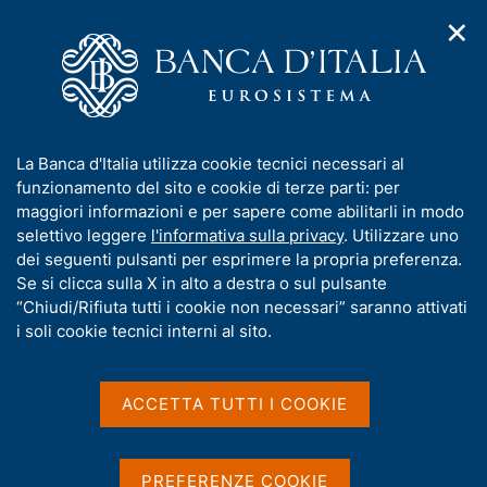
✕
H
A
o
C
p
m
e
r
e
r
i
p
c
Home
/
Media
/
Agenda
/
Banche e moneta: serie nazionali
m
a
a
e
g
n
I
La Banca d'Italia utilizza cookie tecnici necessari al
n
e
e
Banche e moneta: serie
n
funzionamento del sito e cookie di terze parti: per
u
l
d
f
maggiori informazioni e per sapere come abilitarli in modo
nazionali
i
s
o
selettivo leggere
l'informativa sulla privacy
. Utilizzare uno
n
i
r
dei seguenti pulsanti per esprimere la propria preferenza.
a
t
m
Se si clicca sulla X in alto a destra o sul pulsante
v
o
09 LUGLIO 2026
i
a
“Chiudi/Rifiuta tutti i cookie non necessari” saranno attivati
BANCA D'ITALIA - ROMA
g
t
i soli cookie tecnici interni al sito.
a
i
z
v
i
Condividi
S
a
o
ACCETTA TUTTI I COOKIE
t
n
s
a
e
u
m
i
PREFERENZE COOKIE
p