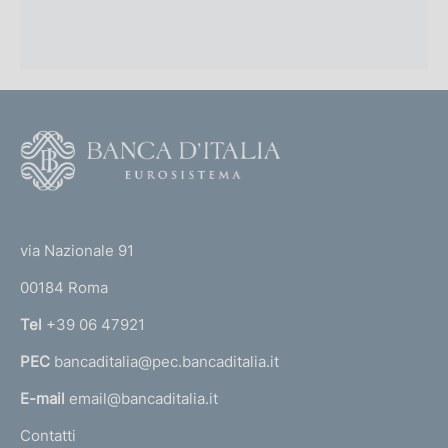
F
o
o
(
t
t
e
via Nazionale 91
o
r
00184 Roma
r
n
Tel
+39 06 47921
a
PEC
bancaditalia@pec.bancaditalia.it
a
l
E-mail
email@bancaditalia.it
l
Contatti
'