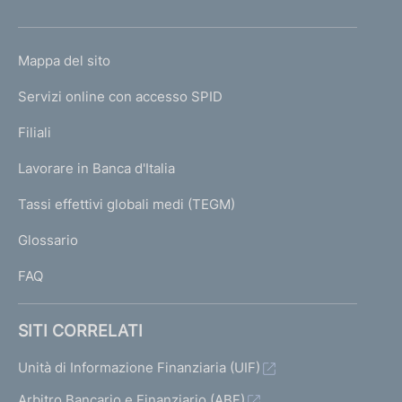
h
o
L
Mappa del sito
m
I
e
Servizi online con accesso SPID
N
p
K
Filiali
a
U
g
Lavorare in Banca d'Italia
T
e
I
Tassi effettivi globali medi (TEGM)
)
L
Glossario
I
FAQ
SITI CORRELATI
Unità di Informazione Finanziaria (UIF)
Arbitro Bancario e Finanziario (ABF)