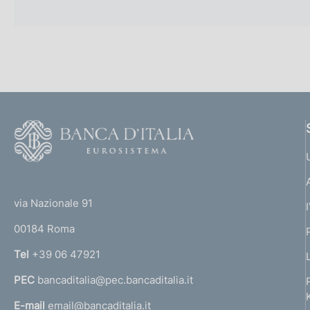
F
o
o
(
t
t
e
via Nazionale 91
o
r
00184 Roma
r
n
Tel
+39 06 47921
a
PEC
bancaditalia@pec.bancaditalia.it
a
l
E-mail
email@bancaditalia.it