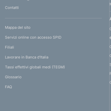
l
Contatti
'
h
o
L
Mappa del sito
m
I
e
Servizi online con accesso SPID
N
p
K
Filiali
a
U
g
Lavorare in Banca d'Italia
T
e
I
Tassi effettivi globali medi (TEGM)
)
L
Glossario
I
FAQ