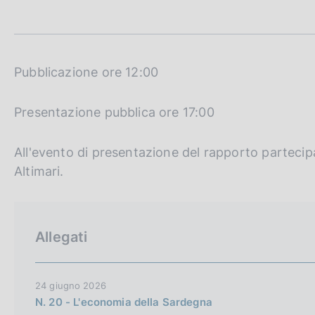
t
c
a
o
m
o
p
k
a
i
l
Pubblicazione ore 12:00
e
a
p
:
Presentazione pubblica ore 17:00
a
g
i
All'evento di presentazione del rapporto partecipa
n
a
Altimari.
Allegati
24 giugno 2026
N. 20 - L'economia della Sardegna