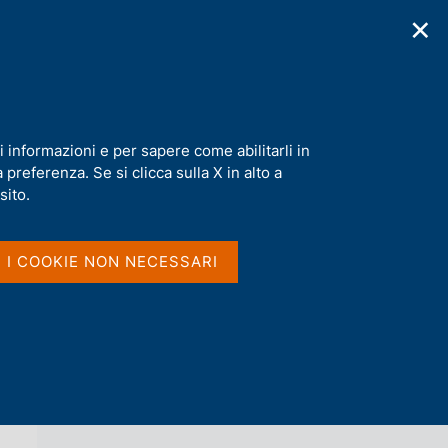
✕
cazioni
Statistiche
Media
|
IT
C
e
r
c
a
i informazioni e per sapere come abilitarli in
n
preferenza. Se si clicca sulla X in alto a
e
l
sito.
Vai al livello superiore 
AGENDA
s
i
t
I I COOKIE NON NECESSARI
o