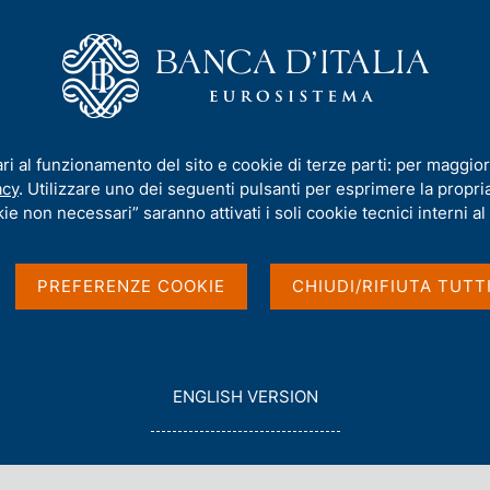
iamo
Compiti
Servizi al cittadino
Pubbli
l 2025 "L'economia della Sardegna"
ari al funzionamento del sito e cookie di terze parti: per maggior
acy
. Utilizzare uno dei seguenti pulsanti per esprimere la propria 
porto annuale sul
ie non necessari” saranno attivati i soli cookie tecnici interni al 
la Sardegna"
PREFERENZE COOKIE
CHIUDI/RIFIUTA TUTT
G
ENGLISH VERSION
O
T
O