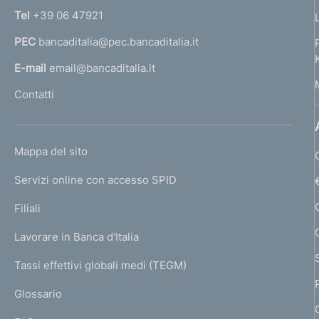
n
Tel
+39 06 47921
a
PEC
bancaditalia@pec.bancaditalia.it
a
l
E-mail
email@bancaditalia.it
l
Contatti
'
h
o
L
Mappa del sito
m
I
e
Servizi online con accesso SPID
N
p
K
Filiali
a
U
g
Lavorare in Banca d'Italia
T
e
I
Tassi effettivi globali medi (TEGM)
)
L
Glossario
I