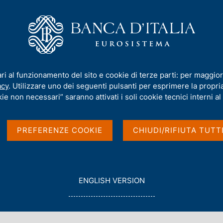
iamo
Compiti
Servizi al cittadino
Pubbli
 2025 "L'economia della Valle d'Aosta"
ari al funzionamento del sito e cookie di terze parti: per maggior
acy
. Utilizzare uno dei seguenti pulsanti per esprimere la propria 
porto annuale sul
ie non necessari” saranno attivati i soli cookie tecnici interni al 
 Valle d'Aosta"
PREFERENZE COOKIE
CHIUDI/RIFIUTA TUTT
G
ENGLISH VERSION
O
T
O