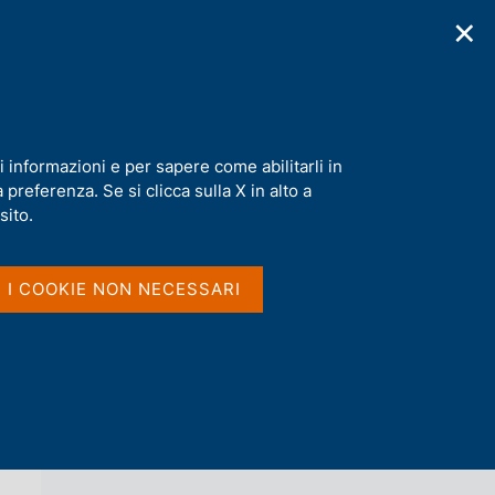
✕
cazioni
Statistiche
Media
|
IT
C
e
r
c
a
i informazioni e per sapere come abilitarli in
n
preferenza. Se si clicca sulla X in alto a
e
l
sito.
Vai al livello superiore 
AGENDA
s
i
t
I I COOKIE NON NECESSARI
o