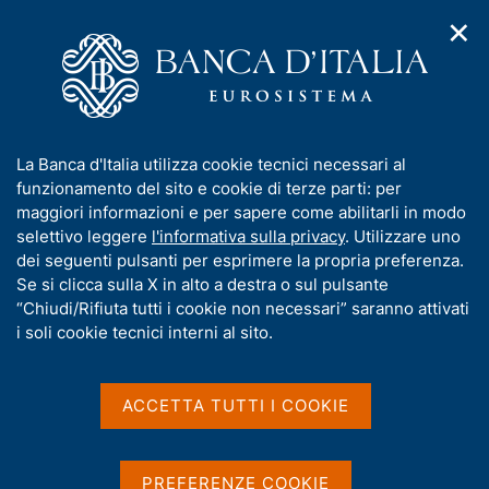
✕
H
A
o
C
p
m
e
r
e
r
i
p
c
Home
/
Media
/
Agenda
/
m
a
a
Presentazione del Rapporto Annuale sull'attività svolta dall'UIF
e
g
n
nel 2025
I
La Banca d'Italia utilizza cookie tecnici necessari al
n
e
e
n
funzionamento del sito e cookie di terze parti: per
u
l
d
f
maggiori informazioni e per sapere come abilitarli in modo
i
s
Presentazione del Rapporto
o
selettivo leggere
l'informativa sulla privacy
. Utilizzare uno
n
i
r
dei seguenti pulsanti per esprimere la propria preferenza.
a
Annuale sull'attività svolta
t
m
Se si clicca sulla X in alto a destra o sul pulsante
v
o
dall'UIF nel 2025
i
a
“Chiudi/Rifiuta tutti i cookie non necessari” saranno attivati
g
t
i soli cookie tecnici interni al sito.
a
i
z
v
16 GIUGNO 2026
i
CENTRO CONVEGNI CARLO AZEGLIO CIAMPI, ROMA
a
o
ACCETTA TUTTI I COOKIE
n
s
e
u
Condividi
i
S
PREFERENZE COOKIE