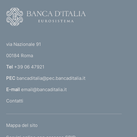
F
o
o
(
t
t
e
via Nazionale 91
o
r
00184 Roma
r
n
Tel
+39 06 47921
a
PEC
bancaditalia@pec.bancaditalia.it
a
l
E-mail
email@bancaditalia.it
l
Contatti
'
h
o
L
Mappa del sito
m
I
e