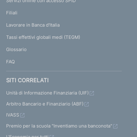
Servizi online con accesso SPID
N
p
K
Filiali
a
U
g
Lavorare in Banca d'Italia
T
e
I
Tassi effettivi globali medi (TEGM)
)
L
Glossario
I
FAQ
SITI CORRELATI
Unità di Informazione Finanziaria (UIF)
Arbitro Bancario e Finanziario (ABF)
IVASS
Premio per la scuola "Inventiamo una banconota"
L'Economia per tutti