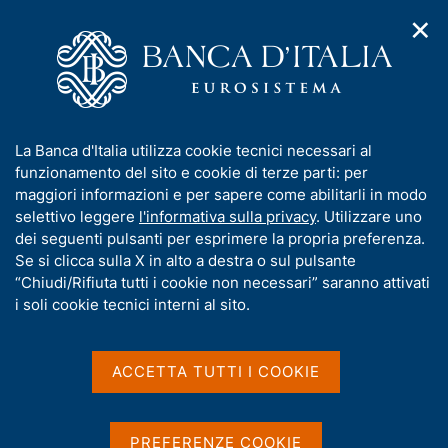
✕
H
A
o
C
p
m
e
r
e
r
i
p
c
Home
/
Media
/
Agenda
/
m
a
a
Finanza pubblica, fabbisogno e debito
e
g
n
I
La Banca d'Italia utilizza cookie tecnici necessari al
n
e
e
n
funzionamento del sito e cookie di terze parti: per
u
l
d
Finanza pubblica,
f
maggiori informazioni e per sapere come abilitarli in modo
i
s
o
selettivo leggere
l'informativa sulla privacy
. Utilizzare uno
fabbisogno e debito
n
i
r
dei seguenti pulsanti per esprimere la propria preferenza.
a
t
m
Se si clicca sulla X in alto a destra o sul pulsante
v
o
i
a
“Chiudi/Rifiuta tutti i cookie non necessari” saranno attivati
15 GIUGNO 2026
g
t
i soli cookie tecnici interni al sito.
BANCA D'ITALIA - ROMA
a
i
z
v
i
a
o
ACCETTA TUTTI I COOKIE
Condividi
S
n
s
t
e
u
a
i
PREFERENZE COOKIE
m