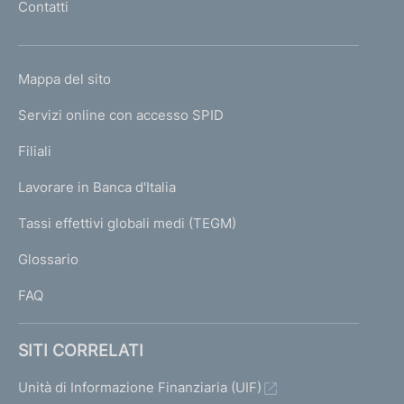
Contatti
'
h
o
L
Mappa del sito
m
I
e
Servizi online con accesso SPID
N
p
K
Filiali
a
U
g
Lavorare in Banca d'Italia
T
e
I
Tassi effettivi globali medi (TEGM)
)
L
Glossario
I
FAQ
SITI CORRELATI
Unità di Informazione Finanziaria (UIF)