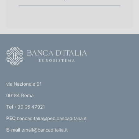
F
o
o
(
t
t
e
via Nazionale 91
o
r
00184 Roma
r
n
Tel
+39 06 47921
a
PEC
bancaditalia@pec.bancaditalia.it
a
l
E-mail
email@bancaditalia.it
l