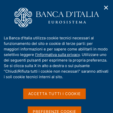
✕
H
A
o
C
p
m
e
r
e
r
i
p
c
Home
/
Media
/
Agenda
/
m
a
a
XXIV edizione del Public Finance Workshop
e
g
n
I
La Banca d'Italia utilizza cookie tecnici necessari al
n
e
e
n
funzionamento del sito e cookie di terze parti: per
u
l
d
XXIV edizione del Public
f
maggiori informazioni e per sapere come abilitarli in modo
i
s
o
selettivo leggere
l'informativa sulla privacy
. Utilizzare uno
Finance Workshop
n
i
r
dei seguenti pulsanti per esprimere la propria preferenza.
a
t
m
Se si clicca sulla X in alto a destra o sul pulsante
v
o
i
a
“Chiudi/Rifiuta tutti i cookie non necessari” saranno attivati
4 GIUGNO 2026 - 5 GIUGNO 2026
g
t
i soli cookie tecnici interni al sito.
BANCA D'ITALIA - ROMA
a
i
z
v
i
a
o
ACCETTA TUTTI I COOKIE
Condividi
S
n
s
t
e
u
a
i
PREFERENZE COOKIE
m