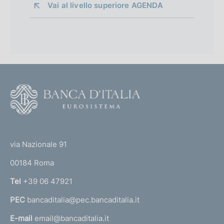
Vai al livello superiore 
AGENDA
F
o
o
(
t
t
e
via Nazionale 91
o
r
00184 Roma
r
n
Tel
+39 06 47921
a
PEC
bancaditalia@pec.bancaditalia.it
a
l
E-mail
email@bancaditalia.it