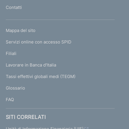
l
Contatti
'
h
o
L
Mappa del sito
m
I
e
Servizi online con accesso SPID
N
p
K
Filiali
a
U
g
Lavorare in Banca d'Italia
T
e
I
Tassi effettivi globali medi (TEGM)
)
L
Glossario
I
FAQ
SITI CORRELATI
Unità di Informazione Finanziaria (UIF)