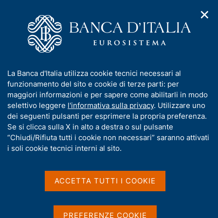
✕
H
A
o
C
p
m
e
r
e
r
i
p
c
Home
/
Media
/
Agenda
/
€-coin
m
a
a
e
g
n
I
La Banca d'Italia utilizza cookie tecnici necessari al
n
e
e
€-coin
n
funzionamento del sito e cookie di terze parti: per
u
l
d
f
maggiori informazioni e per sapere come abilitarli in modo
i
s
o
selettivo leggere
l'informativa sulla privacy
. Utilizzare uno
n
i
r
dei seguenti pulsanti per esprimere la propria preferenza.
04 GIUGNO 2026
a
t
ROMA
m
Se si clicca sulla X in alto a destra o sul pulsante
v
o
i
a
“Chiudi/Rifiuta tutti i cookie non necessari” saranno attivati
g
t
i soli cookie tecnici interni al sito.
a
Condividi
i
S
z
v
t
i
a
a
o
ACCETTA TUTTI I COOKIE
n
m
s
e
p
u
a
i
PREFERENZE COOKIE