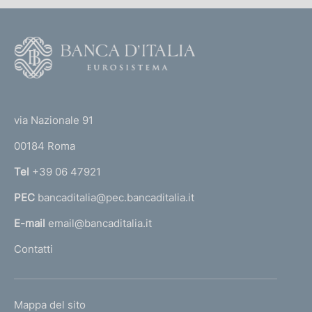
F
o
o
(
t
t
e
via Nazionale 91
o
r
00184 Roma
r
n
Tel
+39 06 47921
a
PEC
bancaditalia@pec.bancaditalia.it
a
l
E-mail
email@bancaditalia.it
l
Contatti
'
h
o
L
Mappa del sito
m