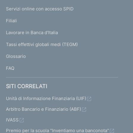
I
e
Servizi online con accesso SPID
N
p
K
Filiali
a
U
g
Lavorare in Banca d'Italia
T
e
I
Tassi effettivi globali medi (TEGM)
)
L
Glossario
I
FAQ
SITI CORRELATI
Unità di Informazione Finanziaria (UIF)
Arbitro Bancario e Finanziario (ABF)
IVASS
Premio per la scuola "Inventiamo una banconota"