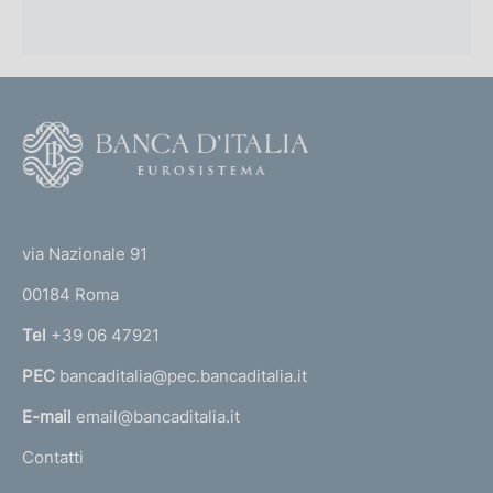
F
o
o
(
t
t
e
via Nazionale 91
o
r
00184 Roma
r
n
Tel
+39 06 47921
a
PEC
bancaditalia@pec.bancaditalia.it
a
l
E-mail
email@bancaditalia.it
l
Contatti
'