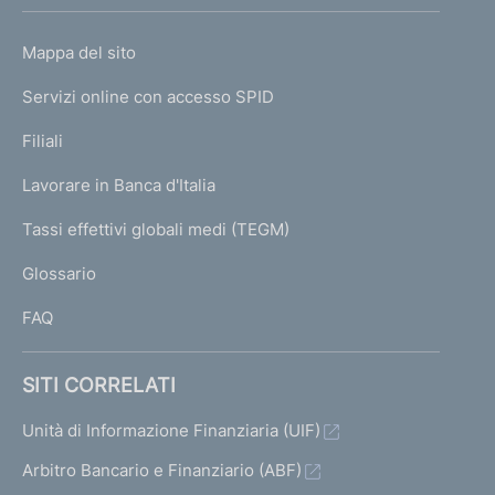
h
o
L
Mappa del sito
m
I
e
Servizi online con accesso SPID
N
p
K
Filiali
a
U
g
Lavorare in Banca d'Italia
T
e
I
Tassi effettivi globali medi (TEGM)
)
L
Glossario
I
FAQ
SITI CORRELATI
Unità di Informazione Finanziaria (UIF)
Arbitro Bancario e Finanziario (ABF)