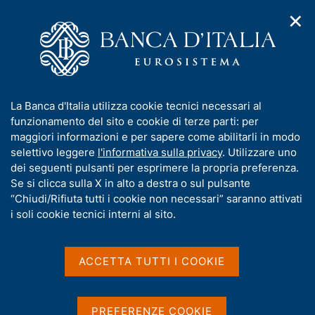
✕
H
A
o
C
p
m
e
r
e
r
i
p
c
Home
/
Media
/
Agenda
/
L'economia italiana in breve
m
a
a
e
g
n
I
La Banca d'Italia utilizza cookie tecnici necessari al
n
e
e
L'economia italiana in
n
funzionamento del sito e cookie di terze parti: per
u
l
d
f
maggiori informazioni e per sapere come abilitarli in modo
breve
i
s
o
selettivo leggere
l'informativa sulla privacy
. Utilizzare uno
n
i
r
dei seguenti pulsanti per esprimere la propria preferenza.
a
t
m
Se si clicca sulla X in alto a destra o sul pulsante
v
o
10 MARZO 2026
i
a
“Chiudi/Rifiuta tutti i cookie non necessari” saranno attivati
BANCA D'ITALIA - ROMA
g
t
i soli cookie tecnici interni al sito.
a
i
z
v
i
Condividi
S
a
o
ACCETTA TUTTI I COOKIE
t
n
s
a
e
u
m
i
PREFERENZE COOKIE
p