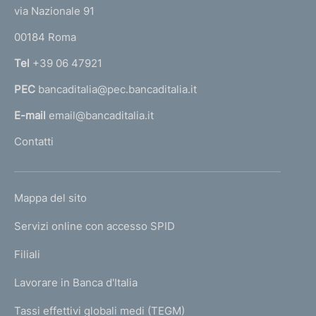
t
e
via Nazionale 91
o
r
00184 Roma
r
n
Tel
+39 06 47921
a
PEC
bancaditalia@pec.bancaditalia.it
a
l
E-mail
email@bancaditalia.it
l
Contatti
'
h
o
L
Mappa del sito
m
I
e
Servizi online con accesso SPID
N
p
K
Filiali
a
U
g
Lavorare in Banca d'Italia
T
e
I
Tassi effettivi globali medi (TEGM)
)