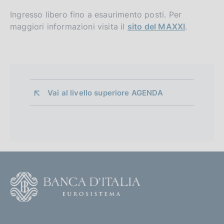
Ingresso libero fino a esaurimento posti. Per
maggiori informazioni visita il
sito del MAXXI
.
Vai al livello superiore 
AGENDA
F
o
o
(
t