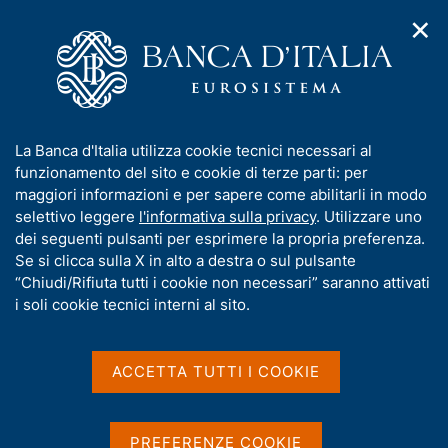
✕
H
A
o
C
p
m
e
r
e
r
i
p
c
Home
/
Media
/
Agenda
/
m
a
a
Lo scambio infinito. Dall'oro al digitale: l'innovazione, la
e
g
n
tecnologia, la finanza
I
La Banca d'Italia utilizza cookie tecnici necessari al
n
e
e
n
funzionamento del sito e cookie di terze parti: per
u
l
d
f
maggiori informazioni e per sapere come abilitarli in modo
i
s
Lo scambio infinito.
o
selettivo leggere
l'informativa sulla privacy
. Utilizzare uno
n
i
r
dei seguenti pulsanti per esprimere la propria preferenza.
a
Dall'oro al digitale:
t
m
Se si clicca sulla X in alto a destra o sul pulsante
v
o
l'innovazione, la
i
a
“Chiudi/Rifiuta tutti i cookie non necessari” saranno attivati
g
t
i soli cookie tecnici interni al sito.
tecnologia, la finanza
a
i
z
v
i
a
o
ACCETTA TUTTI I COOKIE
05 DICEMBRE 2025
n
s
MUDEM - MUSEO DELLA MONETA DELLA BANCA D'ITALIA
e
u
- MAXXI - ROMA, SALA CARLO SCARPA DEL MAXXI, VIA
GUIDO RENI 4 A
i
PREFERENZE COOKIE