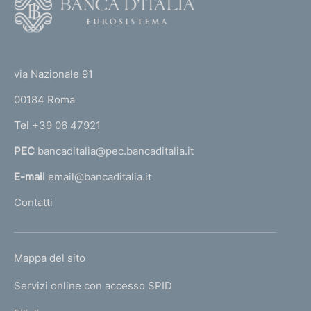
o
o
(
t
t
e
via Nazionale 91
o
r
00184 Roma
r
n
Tel
+39 06 47921
a
PEC
bancaditalia@pec.bancaditalia.it
a
l
E-mail
email@bancaditalia.it
l
Contatti
'
h
o
L
Mappa del sito
m
I
e
Servizi online con accesso SPID
N
p