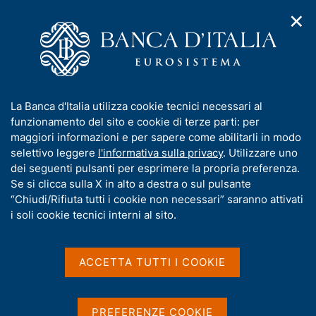
✕
H
A
o
C
p
m
e
r
e
r
i
p
c
Home
/
Media
/
Agenda
/
m
a
a
La Banca d'Italia partecipa a Più libri, più liberi
e
g
n
I
La Banca d'Italia utilizza cookie tecnici necessari al
n
e
e
n
funzionamento del sito e cookie di terze parti: per
u
l
d
La Banca d'Italia partecipa
f
maggiori informazioni e per sapere come abilitarli in modo
i
s
o
selettivo leggere
l'informativa sulla privacy
. Utilizzare uno
a Più libri, più liberi
n
i
r
dei seguenti pulsanti per esprimere la propria preferenza.
a
t
m
Se si clicca sulla X in alto a destra o sul pulsante
v
o
i
a
“Chiudi/Rifiuta tutti i cookie non necessari” saranno attivati
4 DICEMBRE 2025 - 8 DICEMBRE 2025
g
t
i soli cookie tecnici interni al sito.
STAND L21 - CENTRO CONVEGNI LA NUVOLA, ROMA
a
i
EUR
z
v
i
a
o
ACCETTA TUTTI I COOKIE
n
s
Condividi
S
e
u
t
i
a
PREFERENZE COOKIE