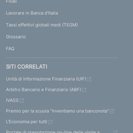
K
Filiali
a
U
g
Lavorare in Banca d'Italia
T
e
I
Tassi effettivi globali medi (TEGM)
)
L
Glossario
I
FAQ
SITI CORRELATI
Unità di Informazione Finanziaria (UIF)
Arbitro Bancario e Finanziario (ABF)
IVASS
Premio per la scuola "Inventiamo una banconota"
L'Economia per tutti
Portale di prenotazione on-line delle visite a