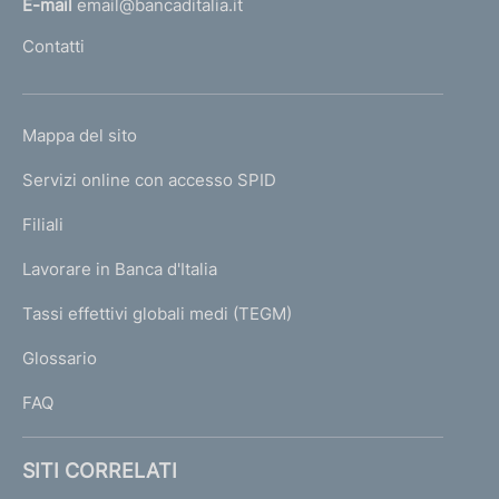
E-mail
email@bancaditalia.it
l
Contatti
'
h
o
L
Mappa del sito
m
I
e
Servizi online con accesso SPID
N
p
K
Filiali
a
U
g
Lavorare in Banca d'Italia
T
e
I
Tassi effettivi globali medi (TEGM)
)
L
Glossario
I
FAQ
SITI CORRELATI