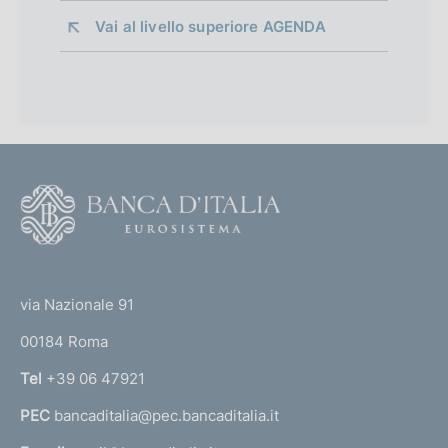
Vai al livello superiore 
AGENDA
F
o
o
(
t
t
e
via Nazionale 91
o
r
00184 Roma
r
n
Tel
+39 06 47921
a
PEC
bancaditalia@pec.bancaditalia.it
a
l