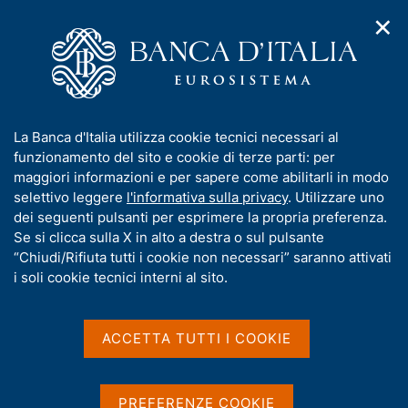
✕
H
A
o
C
p
m
e
r
e
r
i
p
c
Home
/
Media
/
Agenda
/
m
a
a
Sondaggio congiunturale sul mercato delle abitazioni in Italia
e
g
n
I
La Banca d'Italia utilizza cookie tecnici necessari al
n
e
e
n
funzionamento del sito e cookie di terze parti: per
u
l
d
Sondaggio congiunturale
f
maggiori informazioni e per sapere come abilitarli in modo
i
s
o
selettivo leggere
l'informativa sulla privacy
. Utilizzare uno
sul mercato delle abitazioni
n
i
r
dei seguenti pulsanti per esprimere la propria preferenza.
a
t
in Italia
m
Se si clicca sulla X in alto a destra o sul pulsante
v
o
i
a
“Chiudi/Rifiuta tutti i cookie non necessari” saranno attivati
g
t
i soli cookie tecnici interni al sito.
a
i
20 NOVEMBRE 2025
z
BANCA D'ITALIA - ROMA
v
i
a
o
ACCETTA TUTTI I COOKIE
n
s
e
Condividi
u
S
i
t
PREFERENZE COOKIE