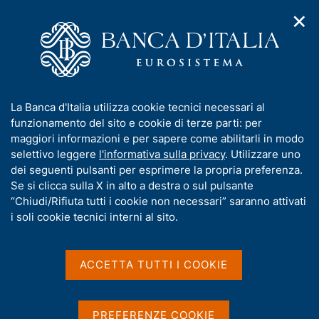
✕
H
A
o
C
p
m
e
r
e
r
i
p
c
Home
/
Media
/
Agenda
/
m
a
a
Intervento del Governatore Panetta all'inaugurazione dell'Anno
e
g
n
di Studi 2025/2026 della Scuola di Polizia Economico-Finanziaria
I
La Banca d'Italia utilizza cookie tecnici necessari al
n
e
e
n
funzionamento del sito e cookie di terze parti: per
u
l
d
f
maggiori informazioni e per sapere come abilitarli in modo
i
s
Intervento del Governatore
o
selettivo leggere
l'informativa sulla privacy
. Utilizzare uno
n
i
r
dei seguenti pulsanti per esprimere la propria preferenza.
a
Panetta all'inaugurazione
t
m
Se si clicca sulla X in alto a destra o sul pulsante
v
o
dell'Anno di Studi
i
a
“Chiudi/Rifiuta tutti i cookie non necessari” saranno attivati
g
t
i soli cookie tecnici interni al sito.
2025/2026 della Scuola di
a
i
z
Polizia Economico-
v
i
a
o
ACCETTA TUTTI I COOKIE
Finanziaria
n
s
e
u
i
PREFERENZE COOKIE