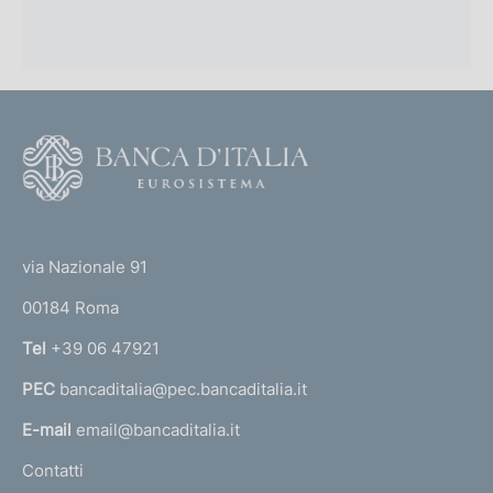
F
o
o
(
t
t
e
via Nazionale 91
o
r
00184 Roma
r
n
Tel
+39 06 47921
a
PEC
bancaditalia@pec.bancaditalia.it
a
l
E-mail
email@bancaditalia.it
l
Contatti
'