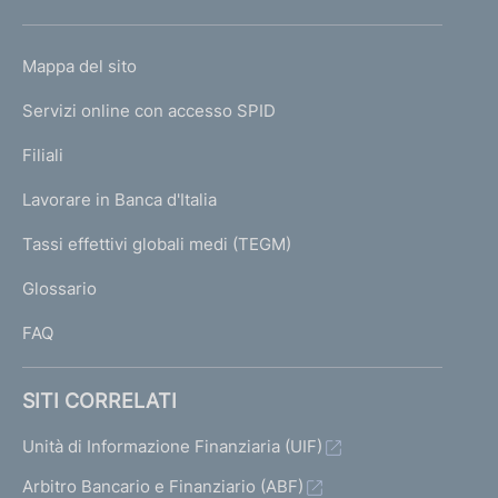
h
o
L
Mappa del sito
m
I
e
Servizi online con accesso SPID
N
p
K
Filiali
a
U
g
Lavorare in Banca d'Italia
T
e
I
Tassi effettivi globali medi (TEGM)
)
L
Glossario
I
FAQ
SITI CORRELATI
Unità di Informazione Finanziaria (UIF)
Arbitro Bancario e Finanziario (ABF)