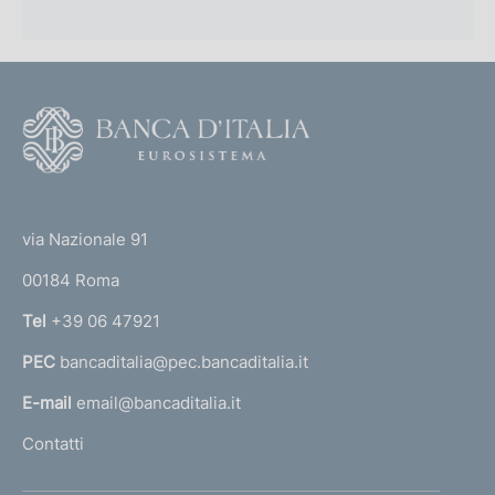
F
o
o
(
t
t
e
via Nazionale 91
o
r
00184 Roma
r
n
Tel
+39 06 47921
a
PEC
bancaditalia@pec.bancaditalia.it
a
l
E-mail
email@bancaditalia.it
l
Contatti
'
h