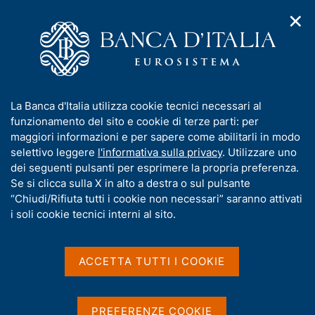
✕
H
A
o
C
p
m
e
r
e
r
i
p
c
Home
/
Media
/
Agenda
/
Mercato finanziario
m
a
a
e
g
n
I
La Banca d'Italia utilizza cookie tecnici necessari al
n
e
e
Mercato finanziario
n
funzionamento del sito e cookie di terze parti: per
u
l
d
f
maggiori informazioni e per sapere come abilitarli in modo
i
s
o
selettivo leggere
l'informativa sulla privacy
. Utilizzare uno
n
i
r
dei seguenti pulsanti per esprimere la propria preferenza.
14 NOVEMBRE 2025
a
t
BANCA D'ITALIA - ROMA
m
Se si clicca sulla X in alto a destra o sul pulsante
v
o
i
a
“Chiudi/Rifiuta tutti i cookie non necessari” saranno attivati
g
t
i soli cookie tecnici interni al sito.
a
Condividi
i
S
z
v
t
i
a
a
o
ACCETTA TUTTI I COOKIE
n
m
s
e
p
u
a
i
PREFERENZE COOKIE