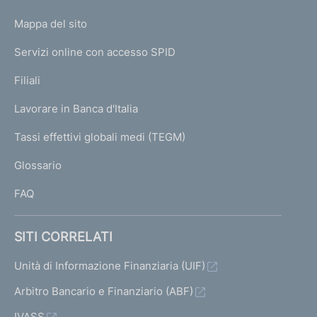
o
L
Mappa del sito
m
I
e
Servizi online con accesso SPID
N
p
K
Filiali
a
U
g
Lavorare in Banca d'Italia
T
e
I
Tassi effettivi globali medi (TEGM)
)
L
Glossario
I
FAQ
SITI CORRELATI
Unità di Informazione Finanziaria (UIF)
Arbitro Bancario e Finanziario (ABF)
IVASS