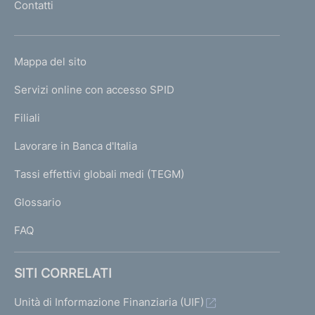
Contatti
'
h
o
L
Mappa del sito
m
I
e
Servizi online con accesso SPID
N
p
K
Filiali
a
U
g
Lavorare in Banca d'Italia
T
e
I
Tassi effettivi globali medi (TEGM)
)
L
Glossario
I
FAQ
SITI CORRELATI
Unità di Informazione Finanziaria (UIF)