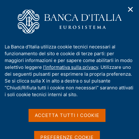
✕
H
A
o
C
p
m
e
r
e
r
i
p
c
Home
/
Media
/
Agenda
/
m
a
a
Finanza pubblica: fabbisogno e debito
e
g
n
I
La Banca d'Italia utilizza cookie tecnici necessari al
n
e
e
n
funzionamento del sito e cookie di terze parti: per
u
l
d
Finanza pubblica:
f
maggiori informazioni e per sapere come abilitarli in modo
i
s
o
selettivo leggere
l'informativa sulla privacy
. Utilizzare uno
fabbisogno e debito
n
i
r
dei seguenti pulsanti per esprimere la propria preferenza.
a
t
m
Se si clicca sulla X in alto a destra o sul pulsante
v
o
i
a
“Chiudi/Rifiuta tutti i cookie non necessari” saranno attivati
14 NOVEMBRE 2025
g
t
i soli cookie tecnici interni al sito.
BANCA D'ITALIA - ROMA
a
i
z
v
i
a
o
ACCETTA TUTTI I COOKIE
Condividi
S
n
s
t
e
u
a
i
PREFERENZE COOKIE
m