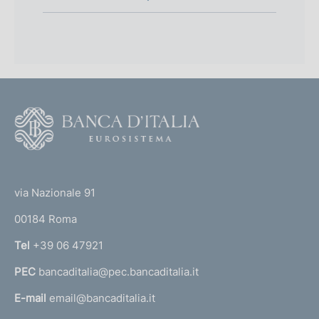
F
o
o
(
t
t
e
via Nazionale 91
o
r
00184 Roma
r
n
Tel
+39 06 47921
a
PEC
bancaditalia@pec.bancaditalia.it
a
l
E-mail
email@bancaditalia.it
l