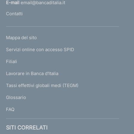
l
E-mail
email@bancaditalia.it
l
Contatti
'
h
o
L
Mappa del sito
m
I
e
Servizi online con accesso SPID
N
p
K
Filiali
a
U
g
Lavorare in Banca d'Italia
T
e
I
Tassi effettivi globali medi (TEGM)
)
L
Glossario
I
FAQ
SITI CORRELATI