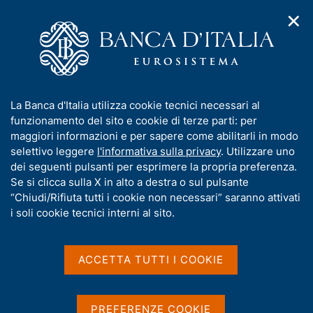
✕
H
A
o
C
p
m
e
r
e
r
i
p
c
Home
/
Media
/
Agenda
/
m
a
a
Luigi Federico Signorini interviene alla conferenza AGORA
e
g
n
"Africa Growth and Opportunity: Research in Action", a Palermo
I
La Banca d'Italia utilizza cookie tecnici necessari al
n
e
e
n
funzionamento del sito e cookie di terze parti: per
u
l
d
f
maggiori informazioni e per sapere come abilitarli in modo
i
s
Luigi Federico Signorini
o
selettivo leggere
l'informativa sulla privacy
. Utilizzare uno
n
i
r
dei seguenti pulsanti per esprimere la propria preferenza.
a
interviene alla conferenza
t
m
Se si clicca sulla X in alto a destra o sul pulsante
v
o
AGORA "Africa Growth and
i
a
“Chiudi/Rifiuta tutti i cookie non necessari” saranno attivati
g
t
i soli cookie tecnici interni al sito.
Opportunity: Research in
a
i
z
Action", a Palermo
v
i
a
o
ACCETTA TUTTI I COOKIE
n
s
e
u
3 NOVEMBRE 2025 - 5 NOVEMBRE 2025
PALERMO, PALAZZO DEI NORMANNI
i
PREFERENZE COOKIE