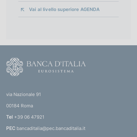
Vai al livello superiore 
AGENDA
F
o
o
(
t
t
e
via Nazionale 91
o
r
00184 Roma
r
n
Tel
+39 06 47921
a
PEC
bancaditalia@pec.bancaditalia.it
a