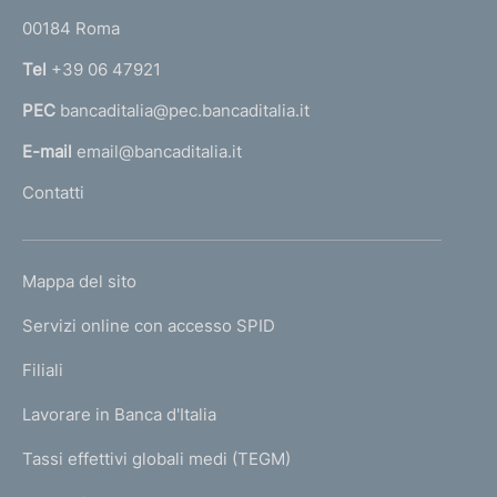
o
r
00184 Roma
r
n
Tel
+39 06 47921
a
PEC
bancaditalia@pec.bancaditalia.it
a
l
E-mail
email@bancaditalia.it
l
Contatti
'
h
o
L
Mappa del sito
m
I
e
Servizi online con accesso SPID
N
p
K
Filiali
a
U
g
Lavorare in Banca d'Italia
T
e
I
Tassi effettivi globali medi (TEGM)
)
L