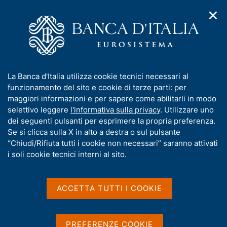
✕
H
A
o
C
p
m
e
r
e
r
i
p
c
Home
/
Media
/
Agenda
/
m
a
a
Ninth Annual Workshop of the ESCB Research Cluster 2
e
g
n
I
La Banca d'Italia utilizza cookie tecnici necessari al
n
e
e
n
funzionamento del sito e cookie di terze parti: per
u
l
d
Ninth Annual Workshop of
f
maggiori informazioni e per sapere come abilitarli in modo
i
s
o
selettivo leggere
l'informativa sulla privacy
. Utilizzare uno
the ESCB Research Cluster
n
i
r
dei seguenti pulsanti per esprimere la propria preferenza.
a
t
2
m
Se si clicca sulla X in alto a destra o sul pulsante
v
o
i
a
“Chiudi/Rifiuta tutti i cookie non necessari” saranno attivati
g
t
i soli cookie tecnici interni al sito.
a
i
23 OTTOBRE 2025 - 24 OTTOBRE 2025
z
CENTRAL BANK OF IRELAND - DUBLINO
v
i
a
o
ACCETTA TUTTI I COOKIE
n
s
e
Condividi
u
S
i
t
PREFERENZE COOKIE