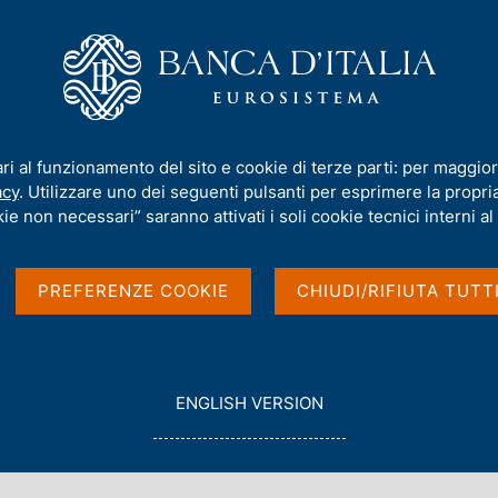
iamo
Compiti
Servizi al cittadino
Pubbli
025 - Smarter Data for Better Insights"
ari al funzionamento del sito e cookie di terze parti: per maggior
acy
. Utilizzare uno dei seguenti pulsanti per esprimere la propria 
obal Conference 2025
ie non necessari” saranno attivati i soli cookie tecnici interni al 
ter Insights"
PREFERENZE COOKIE
CHIUDI/RIFIUTA TUTT
ILOTTA, 4
G
ENGLISH VERSION
O
T
O