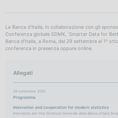
t
c
a
o
m
o
p
k
a
i
l
La Banca d'Italia, in collaborazione con gli spons
e
a
Conferenza globale SDMX, 'Smarter Data for Better
p
:
Banca d'Italia, a Roma, dal 29 settembre al 1° ott
a
g
conferenza in presenza oppure online.
i
n
a
Allegati
29 settembre 2025
Programma
Innovation and cooperation for modern statistics
Intervento del Vice Direttore Generale della Banca d'Italia Ser