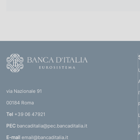
F
o
o
(
t
t
e
via Nazionale 91
o
r
00184 Roma
r
n
Tel
+39 06 47921
a
PEC
bancaditalia@pec.bancaditalia.it
a
l
E-mail
email@bancaditalia.it