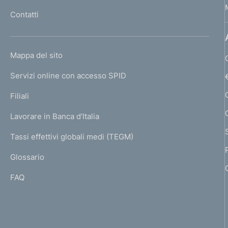
l
Contatti
'
h
o
L
Mappa del sito
m
I
e
Servizi online con accesso SPID
N
p
K
Filiali
a
U
g
Lavorare in Banca d'Italia
T
e
I
Tassi effettivi globali medi (TEGM)
)
L
Glossario
I
FAQ