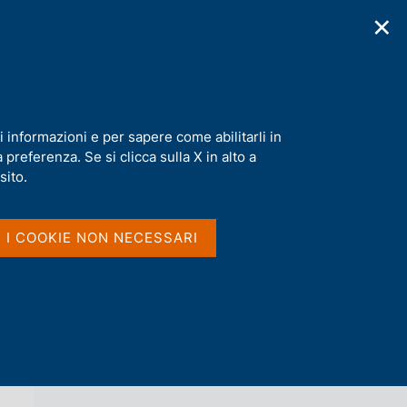
✕
cazioni
Statistiche
Media
|
IT
C
e
r
c
a
i informazioni e per sapere come abilitarli in
n
preferenza. Se si clicca sulla X in alto a
e
l
sito.
Vai al livello superiore 
AGENDA
s
i
t
I I COOKIE NON NECESSARI
o