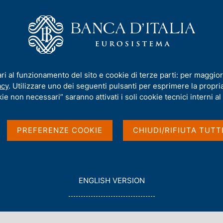
iamo
Compiti
Servizi al cittadino
Pubbli
ows and Financial Policies"
ari al funzionamento del sito e cookie di terze parti: per maggior
acy
. Utilizzare uno dei seguenti pulsanti per esprimere la propria 
ational Capital Flows
ie non necessari” saranno attivati i soli cookie tecnici interni al 
"
PREFERENZE COOKIE
CHIUDI/RIFIUTA TUTT
G
ENGLISH VERSION
O
T
O