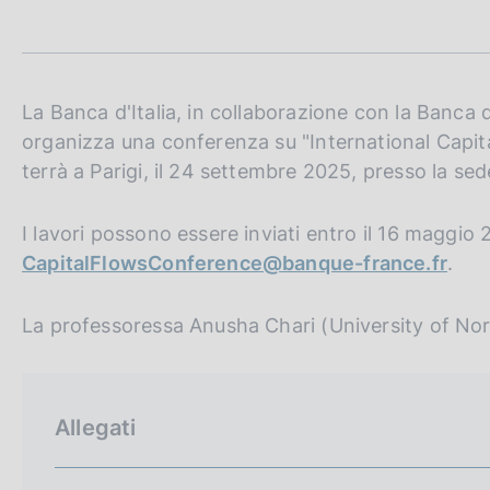
t
c
a
o
m
o
p
k
a
i
l
La Banca d'Italia, in collaborazione con la Banca di
e
a
organizza una conferenza su "International Capita
p
:
terrà a Parigi, il 24 settembre 2025, presso la sed
a
g
i
I lavori possono essere inviati entro il 16 maggio 2
n
CapitalFlowsConference@banque-france.fr
.
a
La professoressa Anusha Chari (University of Nort
Allegati