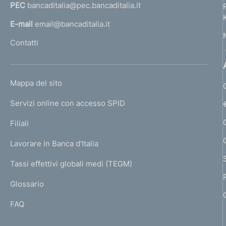
PEC
bancaditalia@pec.bancaditalia.it
a
l
E-mail
email@bancaditalia.it
l
Contatti
'
h
o
L
Mappa del sito
m
I
e
Servizi online con accesso SPID
N
p
K
Filiali
a
U
g
Lavorare in Banca d'Italia
T
e
I
Tassi effettivi globali medi (TEGM)
)
L
Glossario
I
FAQ