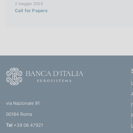
2 maggio 2025
Call for Papers
F
o
o
(
t
t
e
via Nazionale 91
o
r
00184 Roma
r
n
Tel
+39 06 47921
a