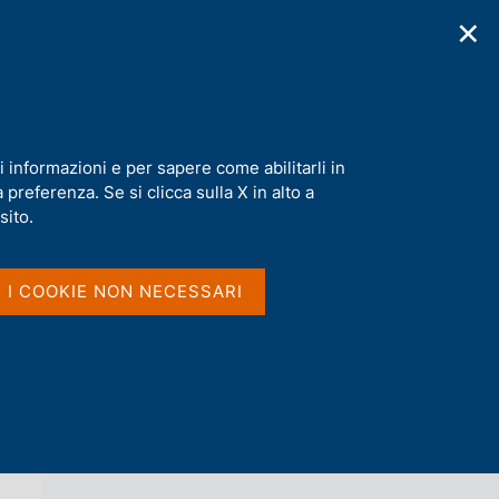
✕
cazioni
Statistiche
Media
|
IT
C
e
r
c
a
i informazioni e per sapere come abilitarli in
n
preferenza. Se si clicca sulla X in alto a
e
l
sito.
Vai al livello superiore 
AGENDA
s
i
t
I I COOKIE NON NECESSARI
o