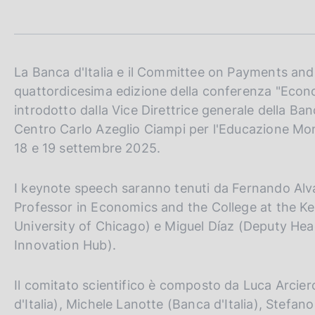
t
c
a
o
m
o
p
k
a
i
l
La Banca d'Italia e il Committee on Payments and
e
a
quattordicesima edizione della conferenza "Econ
p
:
introdotto dalla Vice Direttrice generale della Banc
a
g
Centro Carlo Azeglio Ciampi per l'Educazione Monet
i
18 e 19 settembre 2025.
n
a
I keynote speech saranno tenuti da Fernando Alva
Professor in Economics and the College at the K
University of Chicago) e Miguel Díaz (Deputy Hea
Innovation Hub).
Il comitato scientifico è composto da Luca Arciero
d'Italia), Michele Lanotte (Banca d'Italia), Stefano