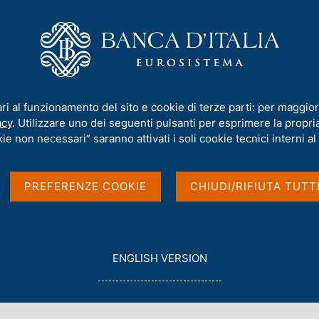
iamo
Compiti
Servizi al cittadino
Pubbli
 dei pagamenti
ari al funzionamento del sito e cookie di terze parti: per maggior
acy
. Utilizzare uno dei seguenti pulsanti per esprimere la propria 
mia del sistema dei
ie non necessari” saranno attivati i soli cookie tecnici interni al 
PREFERENZE COOKIE
CHIUDI/RIFIUTA TUTT
G
ENGLISH VERSION
O
T
O