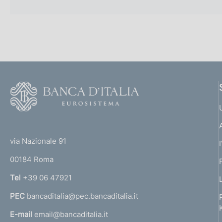
F
o
o
(
t
t
e
via Nazionale 91
o
r
00184 Roma
r
n
Tel
+39 06 47921
a
PEC
bancaditalia@pec.bancaditalia.it
a
l
E-mail
email@bancaditalia.it