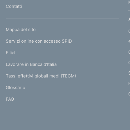
l
Contatti
'
h
o
L
Mappa del sito
m
I
e
Servizi online con accesso SPID
N
p
K
Filiali
a
U
g
Lavorare in Banca d'Italia
T
e
I
Tassi effettivi globali medi (TEGM)
)
L
Glossario
I
FAQ