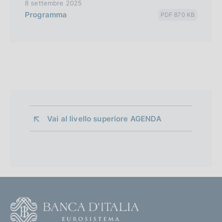
8 settembre 2025
Programma
PDF 870 KB
Vai al livello superiore 
AGENDA
F
o