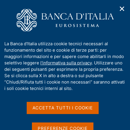
✕
H
A
o
C
p
m
e
r
e
r
i
p
c
Home
/
Media
/
Agenda
/
Fiera del Levante a Bari
m
a
a
e
g
n
I
La Banca d'Italia utilizza cookie tecnici necessari al
n
e
e
Fiera del Levante a Bari
n
funzionamento del sito e cookie di terze parti: per
u
l
d
f
maggiori informazioni e per sapere come abilitarli in modo
i
s
o
selettivo leggere
l'informativa sulla privacy
. Utilizzare uno
n
i
r
dei seguenti pulsanti per esprimere la propria preferenza.
16 SETTEMBRE 2025
a
t
BARI, CENTRO CONGRESSI DEL LEVANTE - ORE 10:00
m
Se si clicca sulla X in alto a destra o sul pulsante
v
o
i
a
“Chiudi/Rifiuta tutti i cookie non necessari” saranno attivati
g
t
i soli cookie tecnici interni al sito.
a
Condividi
i
S
z
v
t
i
a
a
o
ACCETTA TUTTI I COOKIE
n
m
s
e
p
u
a
i
PREFERENZE COOKIE