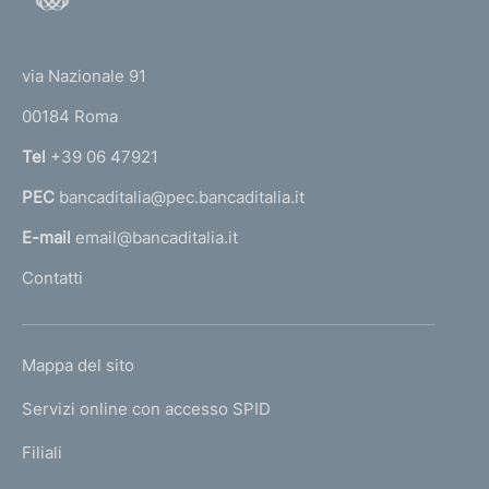
o
(
t
t
e
via Nazionale 91
o
r
00184 Roma
r
n
Tel
+39 06 47921
a
PEC
bancaditalia@pec.bancaditalia.it
a
l
E-mail
email@bancaditalia.it
l
Contatti
'
h
o
L
Mappa del sito
m
I
e
Servizi online con accesso SPID
N
p
K
Filiali
a
U
g