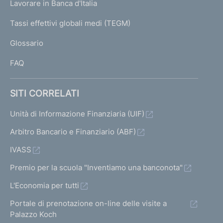
Lavorare in Banca d'Italia
T
e
I
Tassi effettivi globali medi (TEGM)
)
L
Glossario
I
FAQ
SITI CORRELATI
Unità di Informazione Finanziaria (UIF)
Arbitro Bancario e Finanziario (ABF)
IVASS
Premio per la scuola "Inventiamo una banconota"
L'Economia per tutti
Portale di prenotazione on-line delle visite a
Palazzo Koch