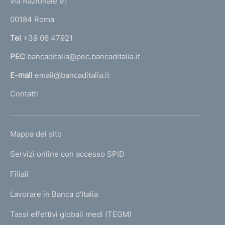
via Nazionale 91
o
r
00184 Roma
r
n
Tel
+39 06 47921
a
PEC
bancaditalia@pec.bancaditalia.it
a
l
E-mail
email@bancaditalia.it
l
Contatti
'
h
o
L
Mappa del sito
m
I
e
Servizi online con accesso SPID
N
p
K
Filiali
a
U
g
Lavorare in Banca d'Italia
T
e
I
Tassi effettivi globali medi (TEGM)
)