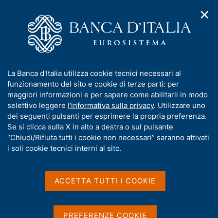
✕
H
A
o
C
p
m
e
r
e
r
i
p
c
Home
/
Media
/
Agenda
/
m
a
a
Audizione di Chiara Scotti al Senato della Repubblica
e
g
n
I
La Banca d'Italia utilizza cookie tecnici necessari al
n
e
e
n
funzionamento del sito e cookie di terze parti: per
u
l
d
Audizione di Chiara Scotti
f
maggiori informazioni e per sapere come abilitarli in modo
i
s
o
selettivo leggere
l'informativa sulla privacy
. Utilizzare uno
al Senato della Repubblica
n
i
r
dei seguenti pulsanti per esprimere la propria preferenza.
a
t
m
Se si clicca sulla X in alto a destra o sul pulsante
v
o
i
a
“Chiudi/Rifiuta tutti i cookie non necessari” saranno attivati
24 LUGLIO 2025
g
t
i soli cookie tecnici interni al sito.
COMMISSIONE PARLAMENTARE DI INCHIESTA SUL
a
i
SISTEMA BANCARIO, FINANZIARIO E ASSICURATIVO DEL
z
SENATO DELLA REPUBBLICA
v
i
a
o
ACCETTA TUTTI I COOKIE
n
s
e
Condividi
u
S
i
t
PREFERENZE COOKIE