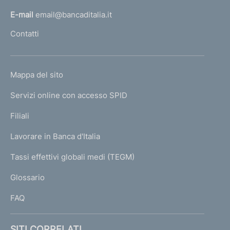
l
E-mail
email@bancaditalia.it
l
Contatti
'
h
o
L
Mappa del sito
m
I
e
Servizi online con accesso SPID
N
p
K
Filiali
a
U
g
Lavorare in Banca d'Italia
T
e
I
Tassi effettivi globali medi (TEGM)
)
L
Glossario
I
FAQ
SITI CORRELATI