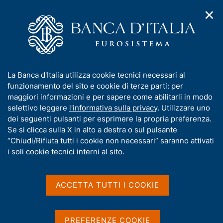
✕
H
A
o
C
p
m
e
r
e
r
i
p
c
Home
/
Media
/
Agenda
/
m
a
a
Bilancia dei pagamenti e posizione patrimoniale sull'estero
e
g
n
I
La Banca d'Italia utilizza cookie tecnici necessari al
n
e
e
n
funzionamento del sito e cookie di terze parti: per
u
l
d
Bilancia dei pagamenti e
f
maggiori informazioni e per sapere come abilitarli in modo
i
s
o
selettivo leggere
l'informativa sulla privacy
. Utilizzare uno
posizione patrimoniale
n
i
r
dei seguenti pulsanti per esprimere la propria preferenza.
a
t
sull'estero
m
Se si clicca sulla X in alto a destra o sul pulsante
v
o
i
a
“Chiudi/Rifiuta tutti i cookie non necessari” saranno attivati
g
t
i soli cookie tecnici interni al sito.
a
i
18 LUGLIO 2025
z
BANCA D'ITALIA - ROMA
v
i
a
o
ACCETTA TUTTI I COOKIE
n
s
e
Condividi
u
S
i
t
PREFERENZE COOKIE