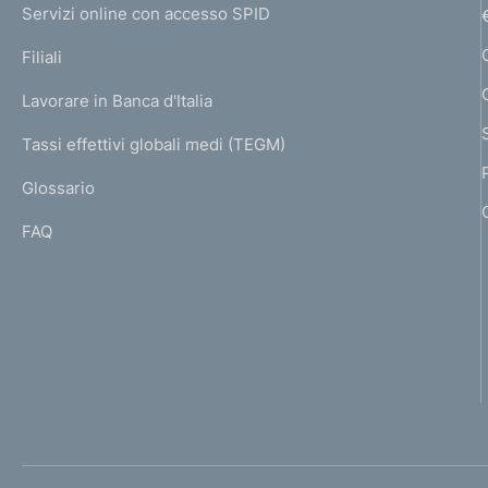
e
Servizi online con accesso SPID
N
p
K
Filiali
a
U
g
Lavorare in Banca d'Italia
T
e
I
Tassi effettivi globali medi (TEGM)
)
L
Glossario
I
FAQ