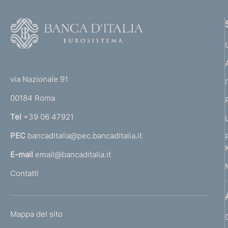
F
o
o
(
t
t
e
via Nazionale 91
o
r
00184 Roma
r
n
Tel
+39 06 47921
a
PEC
bancaditalia@pec.bancaditalia.it
a
l
E-mail
email@bancaditalia.it
l
Contatti
'
h
o
L
Mappa del sito
m
I