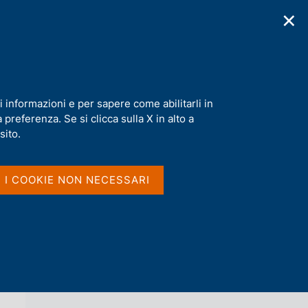
✕
cazioni
Statistiche
Media
|
IT
C
e
r
c
a
i informazioni e per sapere come abilitarli in
n
preferenza. Se si clicca sulla X in alto a
e
l
sito.
Vai al livello superiore 
AGENDA
s
i
t
I I COOKIE NON NECESSARI
o