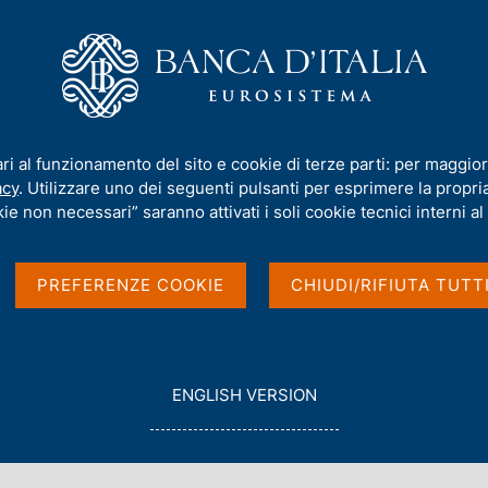
iamo
Compiti
Servizi al cittadino
Pubbli
L'Europa nel nuovo contesto di competizione geoeconomica"
ari al funzionamento del sito e cookie di terze parti: per maggior
acy
. Utilizzare uno dei seguenti pulsanti per esprimere la propria 
 al dibattito
ie non necessari” saranno attivati i soli cookie tecnici interni al 
ontesto di
PREFERENZE COOKIE
CHIUDI/RIFIUTA TUTT
nomica"
G
ENGLISH VERSION
O
T
'ECONOMIA E LA FINANZA
O